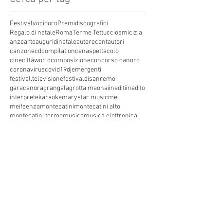
Festivalvocidoro
Premidiscografici
Regalo di natale
Roma
Terme Tettuccio
amicizia
anze
arte
auguridinatale
autore
cantautori
canzone
cdcompilation
cenaspettacolo
cinecittàworld
composizione
concorso canoro
coronavirus
covid19
dj
emergenti
festival.televisione
festivaldisanremo
garacanora
grangala
grotta maona
i
inediti
inedito
interprete
karaoke
marystar music
mei
meifaenza
montecatini
montecatini alto
montecatini terme
musica
musica elettronica
patrimoniounesco
pistoia
pop
premio
produzioni discografiche
rap
sanremo
solidarietà
telegioranle
terme
tg
toscana
trasmissione radiofonica
trasmissione televisiva
trasmissionetelevisiva
trasmissionetv
trattamenti termali
tv
unesco
unione
vacanze
versilia
vocid'oro
vocidoro
Seguici