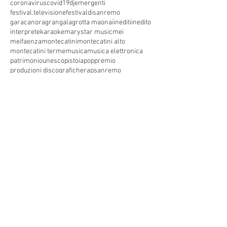
coronavirus
covid19
dj
emergenti
festival.televisione
festivaldisanremo
garacanora
grangala
grotta maona
i
inediti
inedito
interprete
karaoke
marystar music
mei
meifaenza
montecatini
montecatini alto
montecatini terme
musica
musica elettronica
patrimoniounesco
pistoia
pop
premio
produzioni discografiche
rap
sanremo
solidarietà
telegioranle
terme
tg
toscana
trasmissione radiofonica
trasmissione televisiva
trasmissionetelevisiva
trasmissionetv
trattamenti termali
tv
unesco
unione
vacanze
versilia
vocid'oro
vocidoro
Seguici