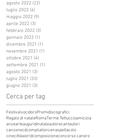
agosto 2022
(22)
22 post
luglio 2022
(6)
6 post
maggio 2022
(9)
9 post
aprile 2022
(3)
3 post
febbraio 2022
(3)
3 post
gennaio 2022
(1)
1 post
dicembre 2021
(1)
1 post
novembre 2021
(1)
1 post
ottobre 2021
(4)
4 post
settembre 2021
(1)
1 post
agosto 2021
(3)
3 post
luglio 2021
(33)
33 post
giugno 2021
(3)
3 post
Cerca per tag
Festivalvocidoro
Premidiscografici
Regalo di natale
Roma
Terme Tettuccio
amicizia
anze
arte
auguridinatale
autore
cantautori
canzone
cdcompilation
cenaspettacolo
cinecittàworld
composizione
concorso canoro