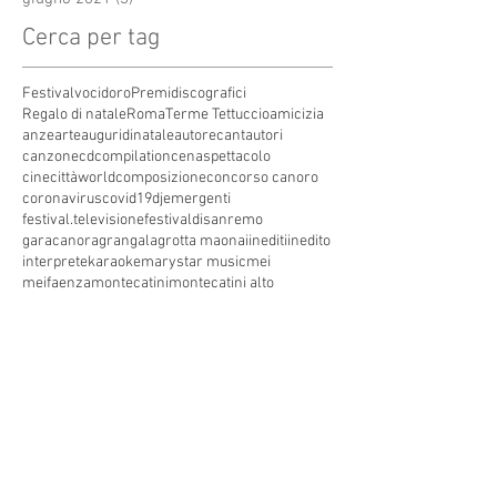
Cerca per tag
Festivalvocidoro
Premidiscografici
Regalo di natale
Roma
Terme Tettuccio
amicizia
anze
arte
auguridinatale
autore
cantautori
canzone
cdcompilation
cenaspettacolo
cinecittàworld
composizione
concorso canoro
coronavirus
covid19
dj
emergenti
festival.televisione
festivaldisanremo
garacanora
grangala
grotta maona
i
inediti
inedito
interprete
karaoke
marystar music
mei
meifaenza
montecatini
montecatini alto
montecatini terme
musica
musica elettronica
patrimoniounesco
pistoia
pop
premio
produzioni discografiche
rap
sanremo
solidarietà
telegioranle
terme
tg
toscana
trasmissione radiofonica
trasmissione televisiva
trasmissionetelevisiva
trasmissionetv
trattamenti termali
tv
unesco
unione
vacanze
versilia
vocid'oro
vocidoro
Seguici