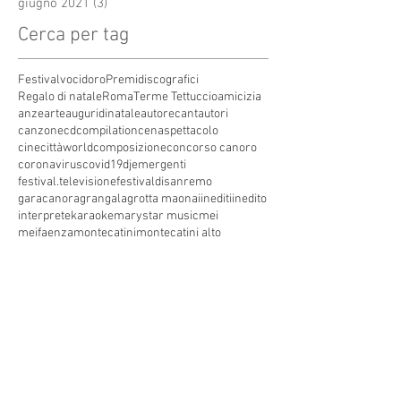
giugno 2021
(3)
3 post
Cerca per tag
Festivalvocidoro
Premidiscografici
Regalo di natale
Roma
Terme Tettuccio
amicizia
anze
arte
auguridinatale
autore
cantautori
canzone
cdcompilation
cenaspettacolo
cinecittàworld
composizione
concorso canoro
coronavirus
covid19
dj
emergenti
festival.televisione
festivaldisanremo
garacanora
grangala
grotta maona
i
inediti
inedito
interprete
karaoke
marystar music
mei
meifaenza
montecatini
montecatini alto
montecatini terme
musica
musica elettronica
patrimoniounesco
pistoia
pop
premio
produzioni discografiche
rap
sanremo
solidarietà
telegioranle
terme
tg
toscana
trasmissione radiofonica
trasmissione televisiva
trasmissionetelevisiva
trasmissionetv
trattamenti termali
tv
unesco
unione
vacanze
versilia
vocid'oro
vocidoro
Seguici