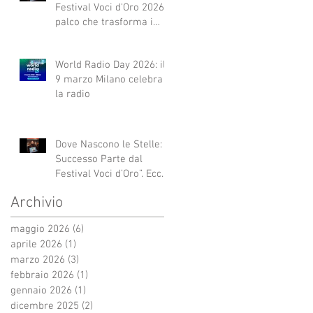
Festival Voci d'Oro 2026 Il
palco che trasforma i
sogni in realtà!
World Radio Day 2026: il
9 marzo Milano celebra
la radio
Dove Nascono le Stelle: Il
Successo Parte dal
Festival Voci d’Oro”. Ecco
qui alcuni esempi.
Archivio
maggio 2026
(6)
6 post
aprile 2026
(1)
1 post
marzo 2026
(3)
3 post
febbraio 2026
(1)
1 post
gennaio 2026
(1)
1 post
dicembre 2025
(2)
2 post