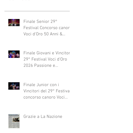
Finale Senior 29°
Festival Concorso canoro
Voci d'Oro 50 Anni &
dintorni 2026
"Generazioni che si
abbracciano"
Finale Giovani e Vincitori
29° Festival Voci d'Oro
2026 Passione e
Professionalità
Finale Junior con i
Vincitori del 29° Festival
concorso canoro Voci
d'Oro 2026
Grazie a La Nazione