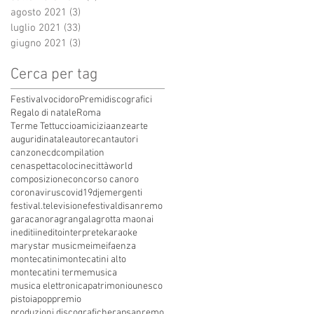
agosto 2021
(3)
3 post
luglio 2021
(33)
33 post
giugno 2021
(3)
3 post
Cerca per tag
Festivalvocidoro
Premidiscografici
Regalo di natale
Roma
Terme Tettuccio
amicizia
anze
arte
auguridinatale
autore
cantautori
canzone
cdcompilation
cenaspettacolo
cinecittàworld
composizione
concorso canoro
coronavirus
covid19
dj
emergenti
festival.televisione
festivaldisanremo
garacanora
grangala
grotta maona
i
inediti
inedito
interprete
karaoke
marystar music
mei
meifaenza
montecatini
montecatini alto
montecatini terme
musica
musica elettronica
patrimoniounesco
pistoia
pop
premio
produzioni discografiche
rap
sanremo