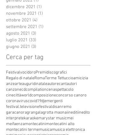
gennaio 2022
(1)
1 post
dicembre 2021
(1)
1 post
novembre 2021
(1)
1 post
ottobre 2021
(4)
4 post
settembre 2021
(1)
1 post
agosto 2021
(3)
3 post
luglio 2021
(33)
33 post
giugno 2021
(3)
3 post
Cerca per tag
Festivalvocidoro
Premidiscografici
Regalo di natale
Roma
Terme Tettuccio
amicizia
anze
arte
auguridinatale
autore
cantautori
canzone
cdcompilation
cenaspettacolo
cinecittàworld
composizione
concorso canoro
coronavirus
covid19
dj
emergenti
festival.televisione
festivaldisanremo
garacanora
grangala
grotta maona
i
inediti
inedito
interprete
karaoke
marystar music
mei
meifaenza
montecatini
montecatini alto
montecatini terme
musica
musica elettronica