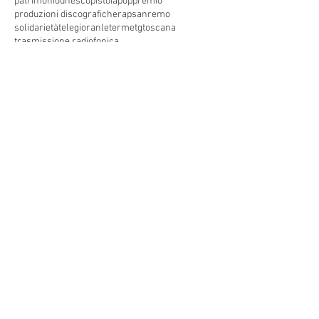
patrimoniounesco
pistoia
pop
premio
produzioni discografiche
rap
sanremo
solidarietà
telegioranle
terme
tg
toscana
trasmissione radiofonica
trasmissione televisiva
trasmissionetelevisiva
trasmissionetv
trattamenti termali
tv
unesco
unione
vacanze
versilia
vocid'oro
vocidoro
Seguici