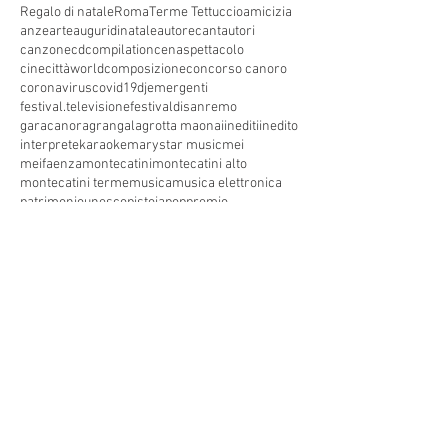
Regalo di natale
Roma
Terme Tettuccio
amicizia
anze
arte
auguridinatale
autore
cantautori
canzone
cdcompilation
cenaspettacolo
cinecittàworld
composizione
concorso canoro
coronavirus
covid19
dj
emergenti
festival.televisione
festivaldisanremo
garacanora
grangala
grotta maona
i
inediti
inedito
interprete
karaoke
marystar music
mei
meifaenza
montecatini
montecatini alto
montecatini terme
musica
musica elettronica
patrimoniounesco
pistoia
pop
premio
produzioni discografiche
rap
sanremo
solidarietà
telegioranle
terme
tg
toscana
trasmissione radiofonica
trasmissione televisiva
trasmissionetelevisiva
trasmissionetv
trattamenti termali
tv
unesco
unione
vacanze
versilia
vocid'oro
vocidoro
Seguici