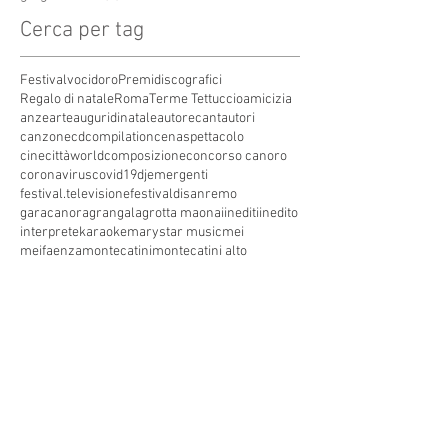
Cerca per tag
Festivalvocidoro
Premidiscografici
Regalo di natale
Roma
Terme Tettuccio
amicizia
anze
arte
auguridinatale
autore
cantautori
canzone
cdcompilation
cenaspettacolo
cinecittàworld
composizione
concorso canoro
coronavirus
covid19
dj
emergenti
festival.televisione
festivaldisanremo
garacanora
grangala
grotta maona
i
inediti
inedito
interprete
karaoke
marystar music
mei
meifaenza
montecatini
montecatini alto
montecatini terme
musica
musica elettronica
patrimoniounesco
pistoia
pop
premio
produzioni discografiche
rap
sanremo
solidarietà
telegioranle
terme
tg
toscana
trasmissione radiofonica
trasmissione televisiva
trasmissionetelevisiva
trasmissionetv
trattamenti termali
tv
unesco
unione
vacanze
versilia
vocid'oro
vocidoro
Seguici