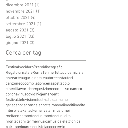
dicembre 2021
(1)
1 post
novembre 2021
(1)
1 post
ottobre 2021
(4)
4 post
settembre 2021
(1)
1 post
agosto 2021
(3)
3 post
luglio 2021
(33)
33 post
giugno 2021
(3)
3 post
Cerca per tag
Festivalvocidoro
Premidiscografici
Regalo di natale
Roma
Terme Tettuccio
amicizia
anze
arte
auguridinatale
autore
cantautori
canzone
cdcompilation
cenaspettacolo
cinecittàworld
composizione
concorso canoro
coronavirus
covid19
dj
emergenti
festival.televisione
festivaldisanremo
garacanora
grangala
grotta maona
i
inediti
inedito
interprete
karaoke
marystar music
mei
meifaenza
montecatini
montecatini alto
montecatini terme
musica
musica elettronica
patrimoniounesco
pistoia
pop
premio