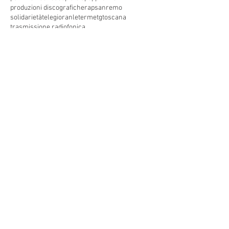
produzioni discografiche
rap
sanremo
solidarietà
telegioranle
terme
tg
toscana
trasmissione radiofonica
trasmissione televisiva
trasmissionetelevisiva
trasmissionetv
trattamenti termali
tv
unesco
unione
vacanze
versilia
vocid'oro
vocidoro
Seguici