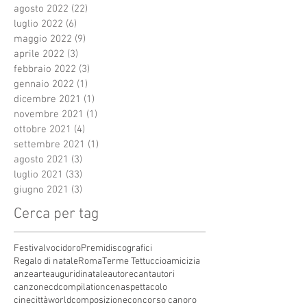
agosto 2022
(22)
22 post
luglio 2022
(6)
6 post
maggio 2022
(9)
9 post
aprile 2022
(3)
3 post
febbraio 2022
(3)
3 post
gennaio 2022
(1)
1 post
dicembre 2021
(1)
1 post
novembre 2021
(1)
1 post
ottobre 2021
(4)
4 post
settembre 2021
(1)
1 post
agosto 2021
(3)
3 post
luglio 2021
(33)
33 post
giugno 2021
(3)
3 post
Cerca per tag
Festivalvocidoro
Premidiscografici
Regalo di natale
Roma
Terme Tettuccio
amicizia
anze
arte
auguridinatale
autore
cantautori
canzone
cdcompilation
cenaspettacolo
cinecittàworld
composizione
concorso canoro