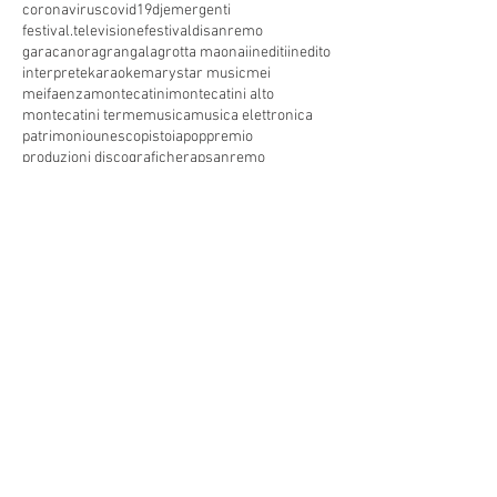
coronavirus
covid19
dj
emergenti
festival.televisione
festivaldisanremo
garacanora
grangala
grotta maona
i
inediti
inedito
interprete
karaoke
marystar music
mei
meifaenza
montecatini
montecatini alto
montecatini terme
musica
musica elettronica
patrimoniounesco
pistoia
pop
premio
produzioni discografiche
rap
sanremo
solidarietà
telegioranle
terme
tg
toscana
trasmissione radiofonica
trasmissione televisiva
trasmissionetelevisiva
trasmissionetv
trattamenti termali
tv
unesco
unione
vacanze
versilia
vocid'oro
vocidoro
Seguici