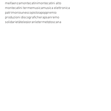
meifaenza
montecatini
montecatini alto
montecatini terme
musica
musica elettronica
patrimoniounesco
pistoia
pop
premio
produzioni discografiche
rap
sanremo
solidarietà
telegioranle
terme
tg
toscana
trasmissione radiofonica
trasmissione televisiva
trasmissionetelevisiva
trasmissionetv
trattamenti termali
tv
unesco
unione
vacanze
versilia
vocid'oro
vocidoro
Seguici