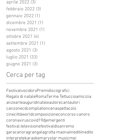
aprile 2022
(3)
3 post
febbraio 2022
(3)
3 post
gennaio 2022
(1)
1 post
dicembre 2021
(1)
1 post
novembre 2021
(1)
1 post
ottobre 2021
(4)
4 post
settembre 2021
(1)
1 post
agosto 2021
(3)
3 post
luglio 2021
(33)
33 post
giugno 2021
(3)
3 post
Cerca per tag
Festivalvocidoro
Premidiscografici
Regalo di natale
Roma
Terme Tettuccio
amicizia
anze
arte
auguridinatale
autore
cantautori
canzone
cdcompilation
cenaspettacolo
cinecittàworld
composizione
concorso canoro
coronavirus
covid19
dj
emergenti
festival.televisione
festivaldisanremo
garacanora
grangala
grotta maona
i
inediti
inedito
interprete
karaoke
marystar music
mei