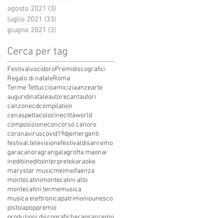
agosto 2021
(3)
3 post
luglio 2021
(33)
33 post
giugno 2021
(3)
3 post
Cerca per tag
Festivalvocidoro
Premidiscografici
Regalo di natale
Roma
Terme Tettuccio
amicizia
anze
arte
auguridinatale
autore
cantautori
canzone
cdcompilation
cenaspettacolo
cinecittàworld
composizione
concorso canoro
coronavirus
covid19
dj
emergenti
festival.televisione
festivaldisanremo
garacanora
grangala
grotta maona
i
inediti
inedito
interprete
karaoke
marystar music
mei
meifaenza
montecatini
montecatini alto
montecatini terme
musica
musica elettronica
patrimoniounesco
pistoia
pop
premio
produzioni discografiche
rap
sanremo