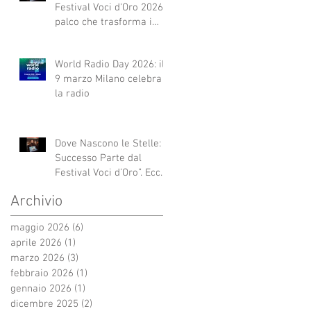
Festival Voci d'Oro 2026 Il
palco che trasforma i
sogni in realtà!
World Radio Day 2026: il
9 marzo Milano celebra
la radio
Dove Nascono le Stelle: Il
Successo Parte dal
Festival Voci d’Oro”. Ecco
qui alcuni esempi.
Archivio
maggio 2026
(6)
6 post
aprile 2026
(1)
1 post
marzo 2026
(3)
3 post
febbraio 2026
(1)
1 post
gennaio 2026
(1)
1 post
dicembre 2025
(2)
2 post