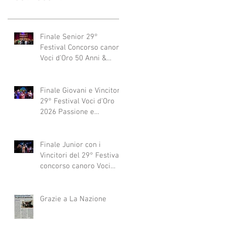
Finale Senior 29°
Festival Concorso canoro
Voci d'Oro 50 Anni &
dintorni 2026
"Generazioni che si
abbracciano"
Finale Giovani e Vincitori
29° Festival Voci d'Oro
2026 Passione e
Professionalità
Finale Junior con i
Vincitori del 29° Festival
concorso canoro Voci
d'Oro 2026
Grazie a La Nazione