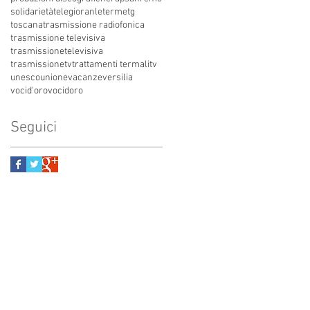
solidarietà
telegioranle
terme
tg
toscana
trasmissione radiofonica
trasmissione televisiva
trasmissionetelevisiva
trasmissionetv
trattamenti termali
tv
unesco
unione
vacanze
versilia
vocid'oro
vocidoro
Seguici