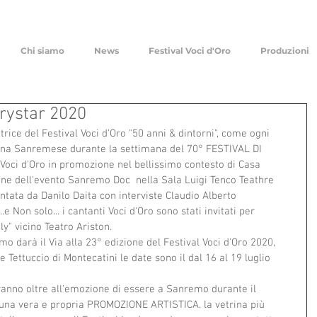
Chi siamo
News
Festival Voci d'Oro
Produzioni
rystar 2020
rice del Festival Voci d'Oro "50 anni & dintorni", come ogni 
ana Sanremese durante la settimana del 70° FESTIVAL DI 
Voci d'Oro in promozione nel bellissimo contesto di Casa 
e dell'evento Sanremo Doc  nella Sala Luigi Tenco Teathre  
ntata da Danilo Daita con interviste Claudio Alberto 
..e Non solo... i cantanti Voci d'Oro sono stati invitati per 
y" vicino Teatro Ariston.
o darà il Via alla 23° edizione del Festival Voci d'Oro 2020, 
Tettuccio di Montecatini le date sono il dal 16 al 19 luglio 
eranno oltre all'emozione di essere a Sanremo durante il 
è una vera e propria PROMOZIONE ARTISTICA. la vetrina più 