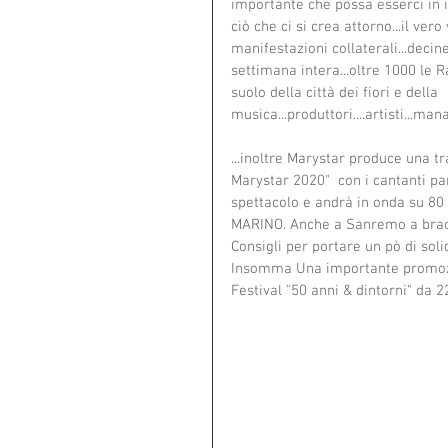
importante che possa esserci in ita
ciò che ci si crea attorno...il ver
manifestazioni collaterali...decin
settimana intera...oltre 1000 le R
suolo della città dei fiori e della 
musica...produttori....artisti...mana
...inoltre Marystar produce una t
Marystar 2020"  con i cantanti pa
spettacolo e andrà in onda su 80 
MARINO. Anche a Sanremo a bracc
Consigli per portare un pò di soli
Insomma Una importante promozion
Festival "50 anni & dintorni" da 2