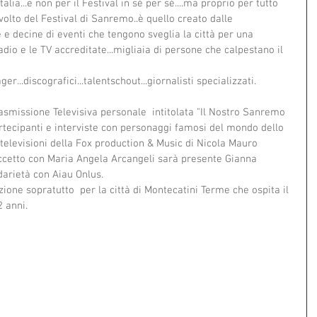
lia...e non per il Festival in sè per sè....ma proprio per tutto 
o volto del Festival di Sanremo..è quello creato dalle 
e e decine di eventi che tengono sveglia la città per una 
adio e le TV accreditate...migliaia di persone che calpestano il 
ger...discografici...talentschout...giornalisti specializzati.
rasmissione Televisiva personale  intitolata "Il Nostro Sanremo 
rtecipanti e interviste con personaggi famosi del mondo dello 
televisioni della Fox production & Music di Nicola Mauro 
etto con Maria Angela Arcangeli sarà presente Gianna 
darietà con Aiau Onlus.
e sopratutto  per la città di Montecatini Terme che ospita il 
2 anni.