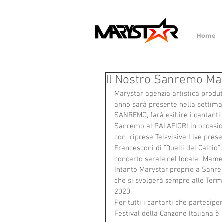
Home
Il Nostro Sanremo Ma
Marystar agenzia artistica produtt
anno sarà presente nella settim
SANREMO, farà esibire i cantanti 
Sanremo al PALAFIORI in occasion
con  riprese Televisive Live prese
Francesconi di "Quelli del Calcio"..
concerto serale nel locale "Mamel
Intanto Marystar proprio a Sanrem
che si svolgerà sempre alle Terme 
2020. 
Per tutti i cantanti che partecip
Festival della Canzone Italiana 