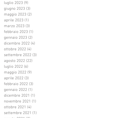
luglio 2023
(9)
9 post
giugno 2023
(3)
3 post
maggio 2023
(2)
2 post
aprile 2023
(1)
1 post
marzo 2023
(3)
3 post
febbraio 2023
(1)
1 post
gennaio 2023
(2)
2 post
dicembre 2022
(4)
4 post
ottobre 2022
(4)
4 post
settembre 2022
(3)
3 post
agosto 2022
(22)
22 post
luglio 2022
(6)
6 post
maggio 2022
(9)
9 post
aprile 2022
(3)
3 post
febbraio 2022
(3)
3 post
gennaio 2022
(1)
1 post
dicembre 2021
(1)
1 post
novembre 2021
(1)
1 post
ottobre 2021
(4)
4 post
settembre 2021
(1)
1 post