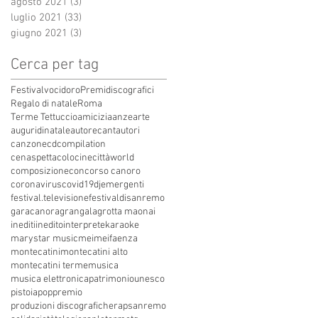
agosto 2021
(3)
3 post
luglio 2021
(33)
33 post
giugno 2021
(3)
3 post
Cerca per tag
Festivalvocidoro
Premidiscografici
Regalo di natale
Roma
Terme Tettuccio
amicizia
anze
arte
auguridinatale
autore
cantautori
canzone
cdcompilation
cenaspettacolo
cinecittàworld
composizione
concorso canoro
coronavirus
covid19
dj
emergenti
festival.televisione
festivaldisanremo
garacanora
grangala
grotta maona
i
inediti
inedito
interprete
karaoke
marystar music
mei
meifaenza
montecatini
montecatini alto
montecatini terme
musica
musica elettronica
patrimoniounesco
pistoia
pop
premio
produzioni discografiche
rap
sanremo