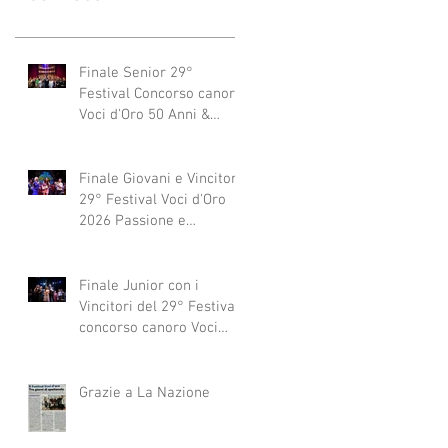
Finale Senior 29°
Festival Concorso canoro
Voci d'Oro 50 Anni &
dintorni 2026
"Generazioni che si
abbracciano"
Finale Giovani e Vincitori
29° Festival Voci d'Oro
2026 Passione e
Professionalità
Finale Junior con i
Vincitori del 29° Festival
concorso canoro Voci
d'Oro 2026
Grazie a La Nazione