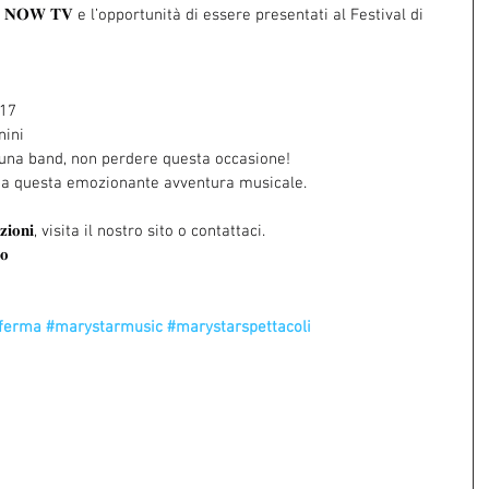
 - 𝐍𝐎𝐖 𝐓𝐕 e l’opportunità di essere presentati al Festival di 
017
nini
 una band, non perdere questa occasione!
rtecipa a questa emozionante avventura musicale.
𝐢𝐨𝐧𝐢, visita il nostro sito o contattaci.
𝐨
iferma
#marystarmusic
#marystarspettacoli