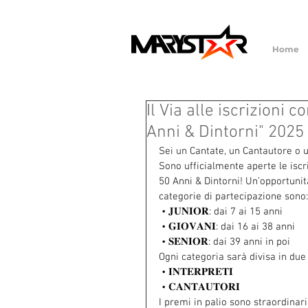
Home
Il Via alle iscrizioni
Anni & Dintorni" 2025
Sei un Cantate, un Cantautore o 
Sono ufficialmente aperte le iscri
50 Anni & Dintorni! Un’opportunit
categorie di partecipazione sono:
 • 𝐉𝐔𝐍𝐈𝐎𝐑: dai 7 ai 15 anni
 • 𝐆𝐈𝐎𝐕𝐀𝐍𝐈: dai 16 ai 38 anni
 • 𝐒𝐄𝐍𝐈𝐎𝐑: dai 39 anni in poi
Ogni categoria sarà divisa in due 
 • 𝐈𝐍𝐓𝐄𝐑𝐏𝐑𝐄𝐓𝐈
 • 𝐂𝐀𝐍𝐓𝐀𝐔𝐓𝐎𝐑𝐈
I premi in palio sono straordinari: