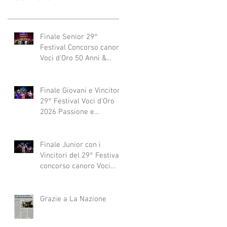
Finale Senior 29°
Festival Concorso canoro
Voci d'Oro 50 Anni &
dintorni 2026
"Generazioni che si
abbracciano"
Finale Giovani e Vincitori
29° Festival Voci d'Oro
2026 Passione e
Professionalità
Finale Junior con i
Vincitori del 29° Festival
concorso canoro Voci
d'Oro 2026
Grazie a La Nazione