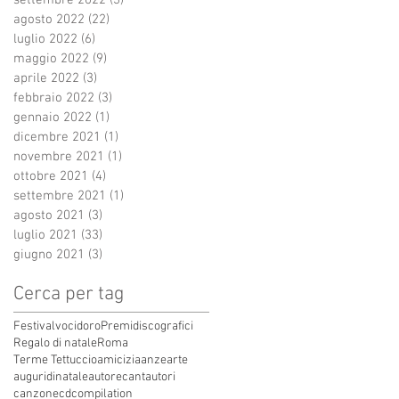
settembre 2022
(3)
3 post
agosto 2022
(22)
22 post
luglio 2022
(6)
6 post
maggio 2022
(9)
9 post
aprile 2022
(3)
3 post
febbraio 2022
(3)
3 post
gennaio 2022
(1)
1 post
dicembre 2021
(1)
1 post
novembre 2021
(1)
1 post
ottobre 2021
(4)
4 post
settembre 2021
(1)
1 post
agosto 2021
(3)
3 post
luglio 2021
(33)
33 post
giugno 2021
(3)
3 post
Cerca per tag
Festivalvocidoro
Premidiscografici
Regalo di natale
Roma
Terme Tettuccio
amicizia
anze
arte
auguridinatale
autore
cantautori
canzone
cdcompilation