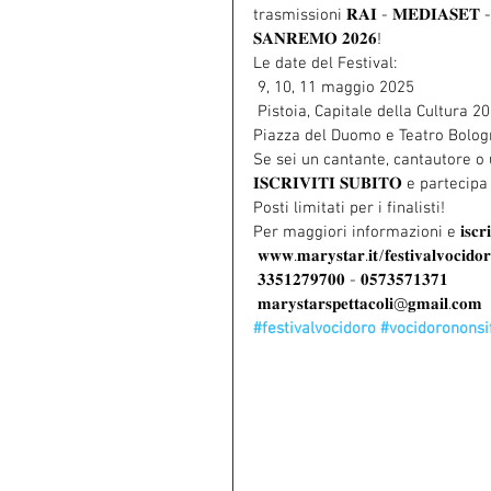
trasmissioni 𝐑𝐀𝐈 - 𝐌𝐄𝐃𝐈𝐀𝐒𝐄
𝐒𝐀𝐍𝐑𝐄𝐌𝐎 𝟐𝟎𝟐𝟔!
Le date del Festival:
 9, 10, 11 maggio 2025
 Pistoia, Capitale della Cultura 2
Piazza del Duomo e Teatro Bolog
Se sei un cantante, cantautore o
𝐈𝐒𝐂𝐑𝐈𝐕𝐈𝐓𝐈 𝐒𝐔𝐁𝐈𝐓𝐎 e pa
Posti limitati per i finalisti!
Per maggiori informazioni e 𝐢𝐬𝐜𝐫𝐢𝐳
 𝐰𝐰𝐰.𝐦𝐚𝐫𝐲𝐬𝐭𝐚𝐫.𝐢𝐭/𝐟𝐞𝐬𝐭𝐢𝐯𝐚𝐥𝐯𝐨𝐜𝐢𝐝𝐨
 𝟑𝟑𝟓𝟏𝟐𝟕𝟗𝟕𝟎𝟎 - 𝟎𝟓𝟕𝟑𝟓𝟕𝟏𝟑𝟕𝟏
 𝐦𝐚𝐫𝐲𝐬𝐭𝐚𝐫𝐬𝐩𝐞𝐭𝐭𝐚𝐜𝐨𝐥𝐢@𝐠𝐦𝐚𝐢𝐥.𝐜𝐨𝐦
#festivalvocidoro
#vocidoronons