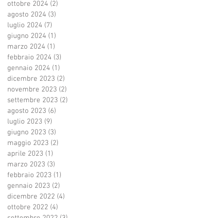
ottobre 2024
(2)
2 post
agosto 2024
(3)
3 post
luglio 2024
(7)
7 post
giugno 2024
(1)
1 post
marzo 2024
(1)
1 post
febbraio 2024
(3)
3 post
gennaio 2024
(1)
1 post
dicembre 2023
(2)
2 post
novembre 2023
(2)
2 post
settembre 2023
(2)
2 post
agosto 2023
(6)
6 post
luglio 2023
(9)
9 post
giugno 2023
(3)
3 post
maggio 2023
(2)
2 post
aprile 2023
(1)
1 post
marzo 2023
(3)
3 post
febbraio 2023
(1)
1 post
gennaio 2023
(2)
2 post
dicembre 2022
(4)
4 post
ottobre 2022
(4)
4 post