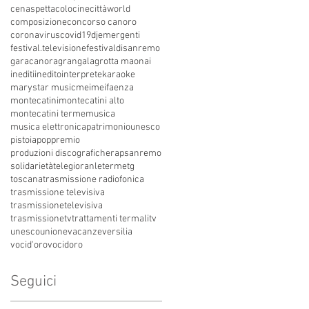
cenaspettacolo
cinecittàworld
composizione
concorso canoro
coronavirus
covid19
dj
emergenti
festival.televisione
festivaldisanremo
garacanora
grangala
grotta maona
i
inediti
inedito
interprete
karaoke
marystar music
mei
meifaenza
montecatini
montecatini alto
montecatini terme
musica
musica elettronica
patrimoniounesco
pistoia
pop
premio
produzioni discografiche
rap
sanremo
solidarietà
telegioranle
terme
tg
toscana
trasmissione radiofonica
trasmissione televisiva
trasmissionetelevisiva
trasmissionetv
trattamenti termali
tv
unesco
unione
vacanze
versilia
vocid'oro
vocidoro
Seguici