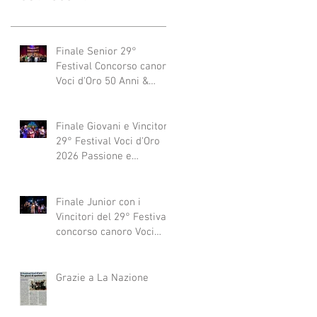
Finale Senior 29°
Festival Concorso canoro
Voci d'Oro 50 Anni &
dintorni 2026
"Generazioni che si
abbracciano"
Finale Giovani e Vincitori
29° Festival Voci d'Oro
2026 Passione e
Professionalità
Finale Junior con i
Vincitori del 29° Festival
concorso canoro Voci
d'Oro 2026
Grazie a La Nazione