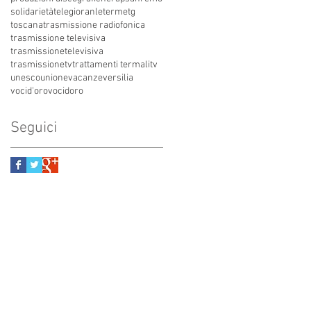
solidarietà
telegioranle
terme
tg
toscana
trasmissione radiofonica
trasmissione televisiva
trasmissionetelevisiva
trasmissionetv
trattamenti termali
tv
unesco
unione
vacanze
versilia
vocid'oro
vocidoro
Seguici