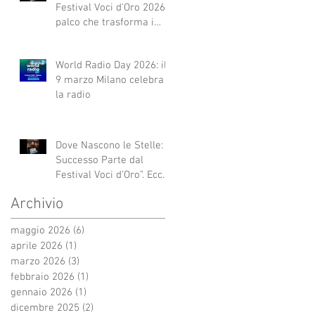
Festival Voci d'Oro 2026 Il
palco che trasforma i
sogni in realtà!
World Radio Day 2026: il
9 marzo Milano celebra
la radio
Dove Nascono le Stelle: Il
Successo Parte dal
Festival Voci d’Oro”. Ecco
qui alcuni esempi.
Archivio
maggio 2026
(6)
6 post
aprile 2026
(1)
1 post
marzo 2026
(3)
3 post
febbraio 2026
(1)
1 post
gennaio 2026
(1)
1 post
dicembre 2025
(2)
2 post