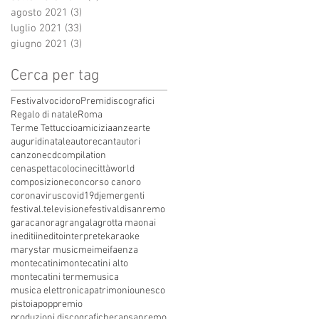
agosto 2021
(3)
3 post
luglio 2021
(33)
33 post
giugno 2021
(3)
3 post
Cerca per tag
Festivalvocidoro
Premidiscografici
Regalo di natale
Roma
Terme Tettuccio
amicizia
anze
arte
auguridinatale
autore
cantautori
canzone
cdcompilation
cenaspettacolo
cinecittàworld
composizione
concorso canoro
coronavirus
covid19
dj
emergenti
festival.televisione
festivaldisanremo
garacanora
grangala
grotta maona
i
inediti
inedito
interprete
karaoke
marystar music
mei
meifaenza
montecatini
montecatini alto
montecatini terme
musica
musica elettronica
patrimoniounesco
pistoia
pop
premio
produzioni discografiche
rap
sanremo