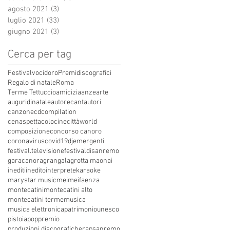
agosto 2021
(3)
3 post
luglio 2021
(33)
33 post
giugno 2021
(3)
3 post
Cerca per tag
Festivalvocidoro
Premidiscografici
Regalo di natale
Roma
Terme Tettuccio
amicizia
anze
arte
auguridinatale
autore
cantautori
canzone
cdcompilation
cenaspettacolo
cinecittàworld
composizione
concorso canoro
coronavirus
covid19
dj
emergenti
festival.televisione
festivaldisanremo
garacanora
grangala
grotta maona
i
inediti
inedito
interprete
karaoke
marystar music
mei
meifaenza
montecatini
montecatini alto
montecatini terme
musica
musica elettronica
patrimoniounesco
pistoia
pop
premio
produzioni discografiche
rap
sanremo