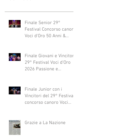
Finale Senior 29°
Festival Concorso canoro
Voci d'Oro 50 Anni &
dintorni 2026
"Generazioni che si
abbracciano"
Finale Giovani e Vincitori
29° Festival Voci d'Oro
2026 Passione e
Professionalità
Finale Junior con i
Vincitori del 29° Festival
concorso canoro Voci
d'Oro 2026
Grazie a La Nazione