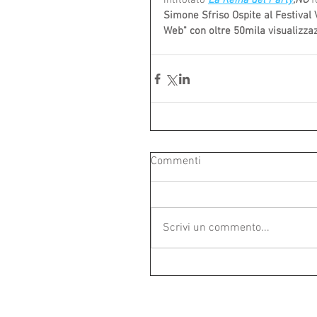
intitolato 
La Reina del Party
,NO 
f
Simone Sfriso Ospite al Festival V
Web" con oltre 50mila visualizzaz
Commenti
Scrivi un commento...