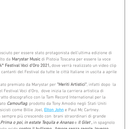
nosciuto per essere stato protagonista dell’ultima edizione di 
lto da
 Marystar Music
 di Pistoia Toscana
per essere la voce 
4° Festival Voci d'Oro 2021, 
dove verrà realizzato
un video clip  
antanti del Festival da tutte le città Italiane in uscita a aprile 
tato premiato da Marystar per 
"Meriti Artistici"
, infatti dopo  la 
 Festival Voci d'Oro,  dove inizia la carriera artistica di 
atto discografico con la Tam Record International per la 
ato 
Camouflag
, 
prodotto da Tony Amodio negli Stati Uniti 
cisti come Billie Joel, 
Elton John
 e Paul Mc Cartney. 
a sempre più crescendo con  brani straordinari di grande 
Prima o poi, in estate Tequila e Ananas
 e 
Il Gilet , 
in spagnolo 