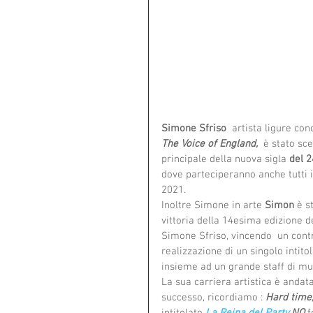
Simone Sfriso
  artista ligure co
The Voice of England,
è stato sce
principale della nuova sigla 
del 2
dove parteciperanno anche tutti i c
2021.
Inoltre Simone in arte 
Simon
 è s
vittoria della 14esima edizione del
Simone Sfriso, vincendo  un contr
realizzazione di un singolo intitol
insieme ad un grande staff di musi
La sua carriera artistica è andat
successo, ricordiamo : 
Hard time,