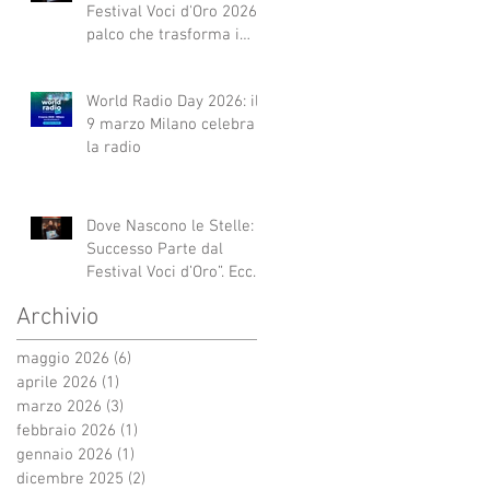
Festival Voci d'Oro 2026 Il
palco che trasforma i
sogni in realtà!
World Radio Day 2026: il
9 marzo Milano celebra
la radio
Dove Nascono le Stelle: Il
Successo Parte dal
Festival Voci d’Oro”. Ecco
qui alcuni esempi.
Archivio
maggio 2026
(6)
6 post
aprile 2026
(1)
1 post
marzo 2026
(3)
3 post
febbraio 2026
(1)
1 post
gennaio 2026
(1)
1 post
dicembre 2025
(2)
2 post