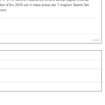
orte grido 
contro il bullismo., Amore senza regole, Inverso. 
oci d'Oro 2020 con il video preso dai "I migliori Talenti Del 
ioni.