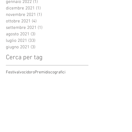
gennaio 2022
(1)
1 post
dicembre 2021
(1)
1 post
novembre 2021
(1)
1 post
ottobre 2021
(4)
4 post
settembre 2021
(1)
1 post
agosto 2021
(3)
3 post
luglio 2021
(33)
33 post
giugno 2021
(3)
3 post
Cerca per tag
Festivalvocidoro
Premidiscografici
Regalo di natale
Roma
Terme Tettuccio
amicizia
anze
arte
auguridinatale
autore
cantautori
canzone
cdcompilation
cenaspettacolo
cinecittàworld
composizione
concorso canoro
coronavirus
covid19
dj
emergenti
festival.televisione
festivaldisanremo
garacanora
grangala
grotta maona
i
inediti
inedito
interprete
karaoke
marystar music
mei
meifaenza
montecatini
montecatini alto
montecatini terme
musica
musica elettronica