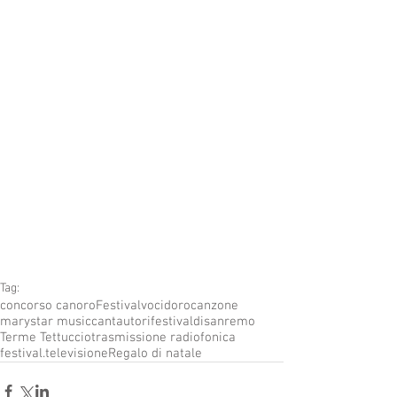
Tag:
concorso canoro
Festivalvocidoro
canzone
marystar music
cantautori
festivaldisanremo
Terme Tettuccio
trasmissione radiofonica
festival.televisione
Regalo di natale