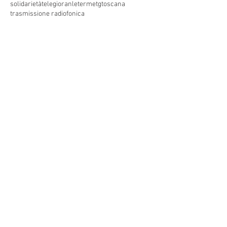
solidarietà
telegioranle
terme
tg
toscana
trasmissione radiofonica
trasmissione televisiva
trasmissionetelevisiva
trasmissionetv
trattamenti termali
tv
unesco
unione
vacanze
versilia
vocid'oro
vocidoro
Seguici