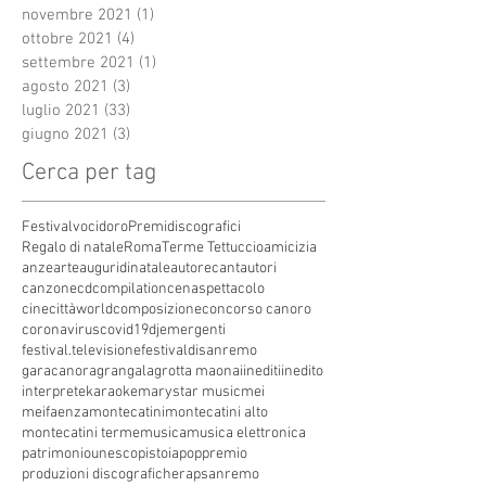
novembre 2021
(1)
1 post
ottobre 2021
(4)
4 post
settembre 2021
(1)
1 post
agosto 2021
(3)
3 post
luglio 2021
(33)
33 post
giugno 2021
(3)
3 post
Cerca per tag
Festivalvocidoro
Premidiscografici
Regalo di natale
Roma
Terme Tettuccio
amicizia
anze
arte
auguridinatale
autore
cantautori
canzone
cdcompilation
cenaspettacolo
cinecittàworld
composizione
concorso canoro
coronavirus
covid19
dj
emergenti
festival.televisione
festivaldisanremo
garacanora
grangala
grotta maona
i
inediti
inedito
interprete
karaoke
marystar music
mei
meifaenza
montecatini
montecatini alto
montecatini terme
musica
musica elettronica
patrimoniounesco
pistoia
pop
premio
produzioni discografiche
rap
sanremo