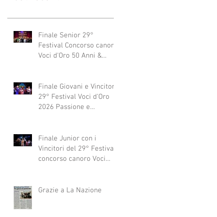
Finale Senior 29°
Festival Concorso canoro
Voci d'Oro 50 Anni &
dintorni 2026
"Generazioni che si
abbracciano"
Finale Giovani e Vincitori
29° Festival Voci d'Oro
2026 Passione e
Professionalità
Finale Junior con i
Vincitori del 29° Festival
concorso canoro Voci
d'Oro 2026
Grazie a La Nazione