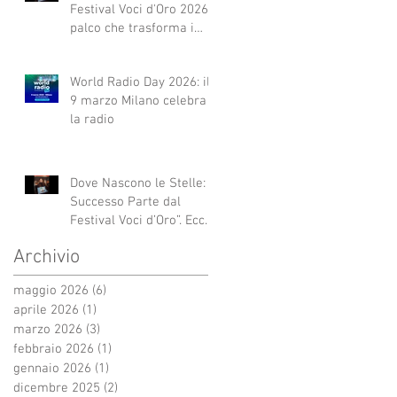
Festival Voci d'Oro 2026 Il
palco che trasforma i
sogni in realtà!
World Radio Day 2026: il
9 marzo Milano celebra
la radio
Dove Nascono le Stelle: Il
Successo Parte dal
Festival Voci d’Oro”. Ecco
qui alcuni esempi.
Archivio
maggio 2026
(6)
6 post
aprile 2026
(1)
1 post
marzo 2026
(3)
3 post
febbraio 2026
(1)
1 post
gennaio 2026
(1)
1 post
dicembre 2025
(2)
2 post