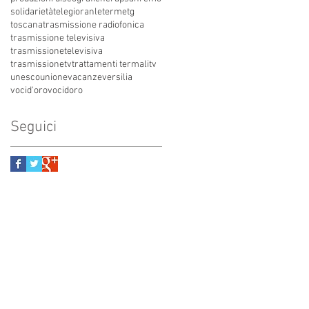
solidarietà
telegioranle
terme
tg
toscana
trasmissione radiofonica
trasmissione televisiva
trasmissionetelevisiva
trasmissionetv
trattamenti termali
tv
unesco
unione
vacanze
versilia
vocid'oro
vocidoro
Seguici