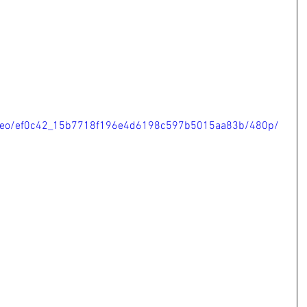
/video/ef0c42_15b7718f196e4d6198c597b5015aa83b/480p/