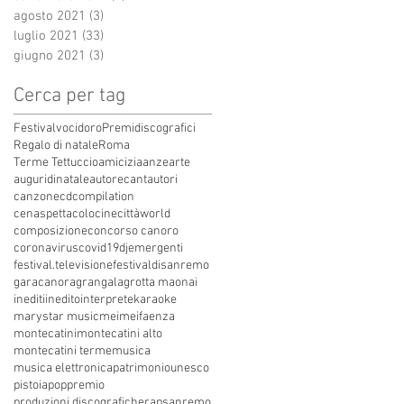
agosto 2021
(3)
3 post
luglio 2021
(33)
33 post
giugno 2021
(3)
3 post
Cerca per tag
Festivalvocidoro
Premidiscografici
Regalo di natale
Roma
Terme Tettuccio
amicizia
anze
arte
auguridinatale
autore
cantautori
canzone
cdcompilation
cenaspettacolo
cinecittàworld
composizione
concorso canoro
coronavirus
covid19
dj
emergenti
festival.televisione
festivaldisanremo
garacanora
grangala
grotta maona
i
inediti
inedito
interprete
karaoke
marystar music
mei
meifaenza
montecatini
montecatini alto
montecatini terme
musica
musica elettronica
patrimoniounesco
pistoia
pop
premio
produzioni discografiche
rap
sanremo