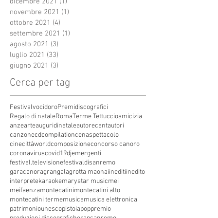
dicembre 2021
(1)
1 post
novembre 2021
(1)
1 post
ottobre 2021
(4)
4 post
settembre 2021
(1)
1 post
agosto 2021
(3)
3 post
luglio 2021
(33)
33 post
giugno 2021
(3)
3 post
Cerca per tag
Festivalvocidoro
Premidiscografici
Regalo di natale
Roma
Terme Tettuccio
amicizia
anze
arte
auguridinatale
autore
cantautori
canzone
cdcompilation
cenaspettacolo
cinecittàworld
composizione
concorso canoro
coronavirus
covid19
dj
emergenti
festival.televisione
festivaldisanremo
garacanora
grangala
grotta maona
i
inediti
inedito
interprete
karaoke
marystar music
mei
meifaenza
montecatini
montecatini alto
montecatini terme
musica
musica elettronica
patrimoniounesco
pistoia
pop
premio