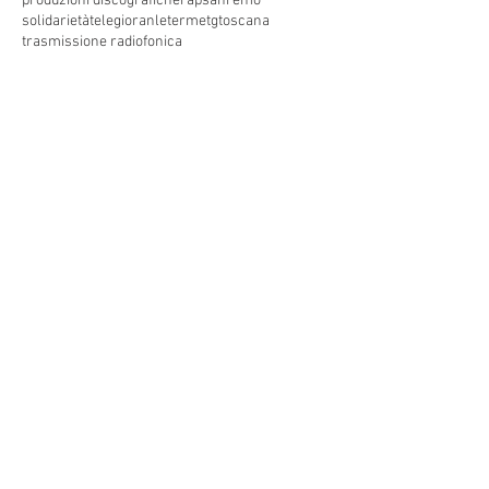
produzioni discografiche
rap
sanremo
solidarietà
telegioranle
terme
tg
toscana
trasmissione radiofonica
trasmissione televisiva
trasmissionetelevisiva
trasmissionetv
trattamenti termali
tv
unesco
unione
vacanze
versilia
vocid'oro
vocidoro
Seguici