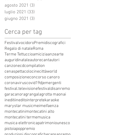
agosto 2021
(3)
3 post
luglio 2021
(33)
33 post
giugno 2021
(3)
3 post
Cerca per tag
Festivalvocidoro
Premidiscografici
Regalo di natale
Roma
Terme Tettuccio
amicizia
anze
arte
auguridinatale
autore
cantautori
canzone
cdcompilation
cenaspettacolo
cinecittàworld
composizione
concorso canoro
coronavirus
covid19
dj
emergenti
festival.televisione
festivaldisanremo
garacanora
grangala
grotta maona
i
inediti
inedito
interprete
karaoke
marystar music
mei
meifaenza
montecatini
montecatini alto
montecatini terme
musica
musica elettronica
patrimoniounesco
pistoia
pop
premio
produzioni discografiche
rap
sanremo