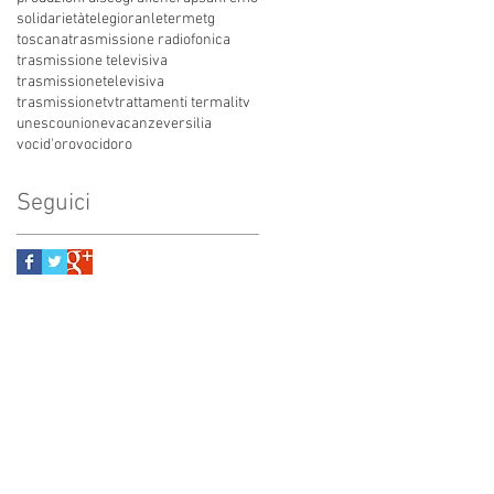
solidarietà
telegioranle
terme
tg
toscana
trasmissione radiofonica
trasmissione televisiva
trasmissionetelevisiva
trasmissionetv
trattamenti termali
tv
unesco
unione
vacanze
versilia
vocid'oro
vocidoro
Seguici