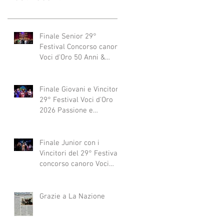
Finale Senior 29°
Festival Concorso canoro
Voci d'Oro 50 Anni &
dintorni 2026
"Generazioni che si
abbracciano"
Finale Giovani e Vincitori
29° Festival Voci d'Oro
2026 Passione e
Professionalità
Finale Junior con i
Vincitori del 29° Festival
concorso canoro Voci
d'Oro 2026
Grazie a La Nazione