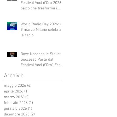
Festival Voci d'Oro 2026 Il
palco che trasforma i
sogni in realtà!
World Radio Day 2026: il
9 marzo Milano celebra
la radio
Dove Nascono le Stelle: Il
Successo Parte dal
Festival Voci d’Oro”. Ecco
qui alcuni esempi.
Archivio
maggio 2026
(6)
6 post
aprile 2026
(1)
1 post
marzo 2026
(3)
3 post
febbraio 2026
(1)
1 post
gennaio 2026
(1)
1 post
dicembre 2025
(2)
2 post