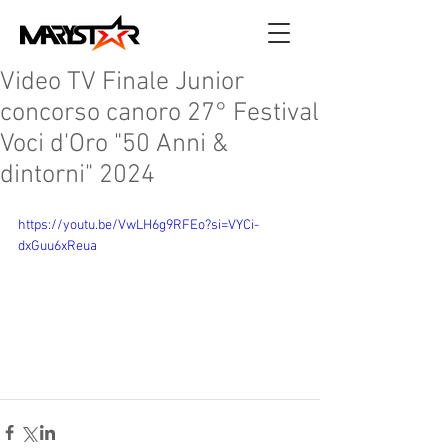
Video TV Finale Junior
concorso canoro 27° Festival
Voci d'Oro "50 Anni &
dintorni" 2024
https://youtu.be/VwLH6g9RFEo?si=VYCi-
dxGuu6xReua