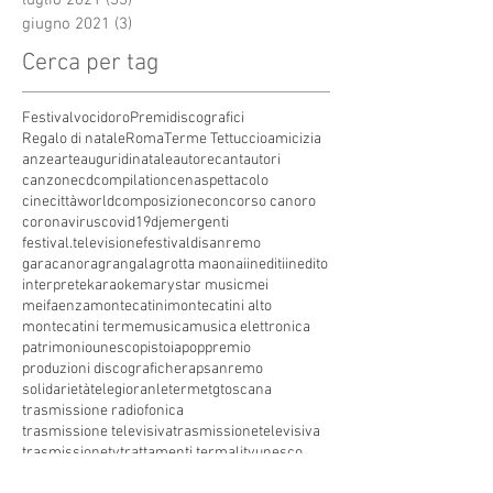
giugno 2021
(3)
3 post
Cerca per tag
Festivalvocidoro
Premidiscografici
Regalo di natale
Roma
Terme Tettuccio
amicizia
anze
arte
auguridinatale
autore
cantautori
canzone
cdcompilation
cenaspettacolo
cinecittàworld
composizione
concorso canoro
coronavirus
covid19
dj
emergenti
festival.televisione
festivaldisanremo
garacanora
grangala
grotta maona
i
inediti
inedito
interprete
karaoke
marystar music
mei
meifaenza
montecatini
montecatini alto
montecatini terme
musica
musica elettronica
patrimoniounesco
pistoia
pop
premio
produzioni discografiche
rap
sanremo
solidarietà
telegioranle
terme
tg
toscana
trasmissione radiofonica
trasmissione televisiva
trasmissionetelevisiva
trasmissionetv
trattamenti termali
tv
unesco
unione
vacanze
versilia
vocid'oro
vocidoro