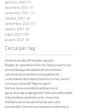
gennaio 2022
(1)
1 post
dicembre 2021
(1)
1 post
novembre 2021
(1)
1 post
ottobre 2021
(4)
4 post
settembre 2021
(1)
1 post
agosto 2021
(3)
3 post
luglio 2021
(33)
33 post
giugno 2021
(3)
3 post
Cerca per tag
Festivalvocidoro
Premidiscografici
Regalo di natale
Roma
Terme Tettuccio
amicizia
anze
arte
auguridinatale
autore
cantautori
canzone
cdcompilation
cenaspettacolo
cinecittàworld
composizione
concorso canoro
coronavirus
covid19
dj
emergenti
festival.televisione
festivaldisanremo
garacanora
grangala
grotta maona
i
inediti
inedito
interprete
karaoke
marystar music
mei
meifaenza
montecatini
montecatini alto
montecatini terme
musica
musica elettronica