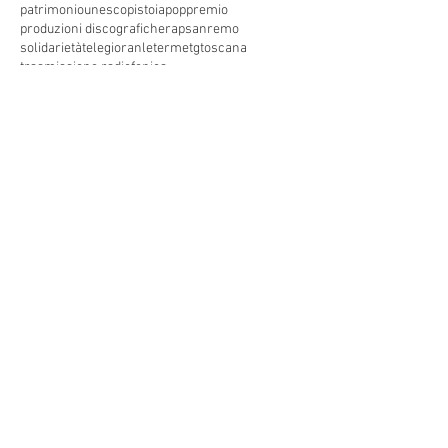
patrimoniounesco
pistoia
pop
premio
produzioni discografiche
rap
sanremo
solidarietà
telegioranle
terme
tg
toscana
trasmissione radiofonica
trasmissione televisiva
trasmissionetelevisiva
trasmissionetv
trattamenti termali
tv
unesco
unione
vacanze
versilia
vocid'oro
vocidoro
Seguici