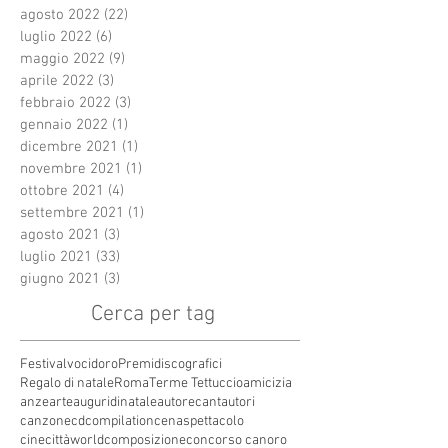
agosto 2022
(22)
22 post
luglio 2022
(6)
6 post
maggio 2022
(9)
9 post
aprile 2022
(3)
3 post
febbraio 2022
(3)
3 post
gennaio 2022
(1)
1 post
dicembre 2021
(1)
1 post
novembre 2021
(1)
1 post
ottobre 2021
(4)
4 post
settembre 2021
(1)
1 post
agosto 2021
(3)
3 post
luglio 2021
(33)
33 post
giugno 2021
(3)
3 post
Cerca per tag
Festivalvocidoro
Premidiscografici
Regalo di natale
Roma
Terme Tettuccio
amicizia
anze
arte
auguridinatale
autore
cantautori
canzone
cdcompilation
cenaspettacolo
cinecittàworld
composizione
concorso canoro