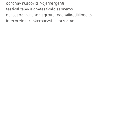
coronavirus
covid19
dj
emergenti
festival.televisione
festivaldisanremo
garacanora
grangala
grotta maona
i
inediti
inedito
interprete
karaoke
marystar music
mei
meifaenza
montecatini
montecatini alto
montecatini terme
musica
musica elettronica
patrimoniounesco
pistoia
pop
premio
produzioni discografiche
rap
sanremo
solidarietà
telegioranle
terme
tg
toscana
trasmissione radiofonica
trasmissione televisiva
trasmissionetelevisiva
trasmissionetv
trattamenti termali
tv
unesco
unione
vacanze
versilia
vocid'oro
vocidoro
MARYSTAR SPETTACOLI
Via Lucchese 213, Pistoia, PT
0573571371
Telefono: (+39)
3351279700
Mobile:
marystarspettacoli@gmail.com
marystarstudio@gmail.com