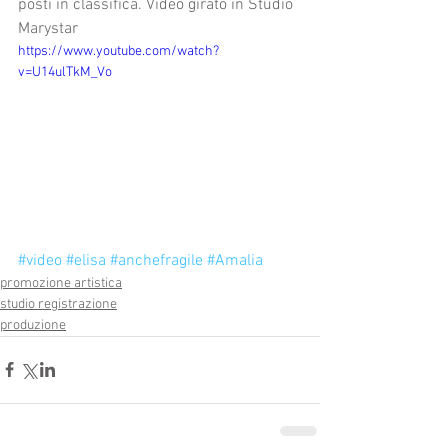
posti in classifica. Video girato in Studio 
Marystar
https://www.youtube.com/watch?
v=U14ulTkM_Vo
#video
#elisa
#anchefragile
#Amalia
promozione artistica
studio registrazione
produzione