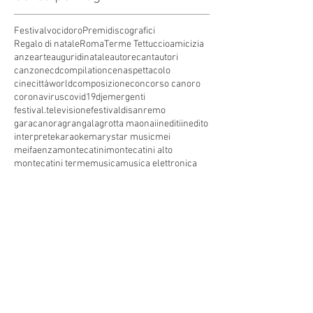
Festivalvocidoro
Premidiscografici
Regalo di natale
Roma
Terme Tettuccio
amicizia
anze
arte
auguridinatale
autore
cantautori
canzone
cdcompilation
cenaspettacolo
cinecittàworld
composizione
concorso canoro
coronavirus
covid19
dj
emergenti
festival.televisione
festivaldisanremo
garacanora
grangala
grotta maona
i
inediti
inedito
interprete
karaoke
marystar music
mei
meifaenza
montecatini
montecatini alto
montecatini terme
musica
musica elettronica
patrimoniounesco
pistoia
pop
premio
produzioni discografiche
rap
sanremo
solidarietà
telegioranle
terme
tg
toscana
trasmissione radiofonica
trasmissione televisiva
trasmissionetelevisiva
trasmissionetv
trattamenti termali
tv
unesco
unione
vacanze
versilia
vocid'oro
vocidoro
Seguici