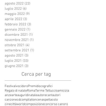
agosto 2022
(22)
22 post
luglio 2022
(6)
6 post
maggio 2022
(9)
9 post
aprile 2022
(3)
3 post
febbraio 2022
(3)
3 post
gennaio 2022
(1)
1 post
dicembre 2021
(1)
1 post
novembre 2021
(1)
1 post
ottobre 2021
(4)
4 post
settembre 2021
(1)
1 post
agosto 2021
(3)
3 post
luglio 2021
(33)
33 post
giugno 2021
(3)
3 post
Cerca per tag
Festivalvocidoro
Premidiscografici
Regalo di natale
Roma
Terme Tettuccio
amicizia
anze
arte
auguridinatale
autore
cantautori
canzone
cdcompilation
cenaspettacolo
cinecittàworld
composizione
concorso canoro