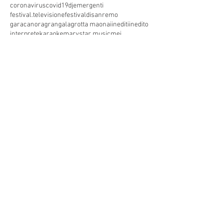
coronavirus
covid19
dj
emergenti
festival.televisione
festivaldisanremo
garacanora
grangala
grotta maona
i
inediti
inedito
interprete
karaoke
marystar music
mei
meifaenza
montecatini
montecatini alto
montecatini terme
musica
musica elettronica
patrimoniounesco
pistoia
pop
premio
produzioni discografiche
rap
sanremo
solidarietà
telegioranle
terme
tg
toscana
trasmissione radiofonica
trasmissione televisiva
trasmissionetelevisiva
trasmissionetv
trattamenti termali
tv
unesco
unione
vacanze
versilia
vocid'oro
vocidoro
MARYSTAR SPETTACOLI
Via Lucchese 213, Pistoia, PT
0573571371
Telefono: (+39)
3351279700
Mobile:
marystarspettacoli@gmail.com
marystarstudio@gmail.com