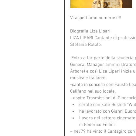
Vi aspettiamo numerosi!!!
Biografia Liza Lipari
LIZA LIPARI Cantante di professio
Stefania Rotolo.
 Entra a far parte della scuderia più importante d’Italia  agenzia artistica THe Boss srl, con il 
General Manager amministratore C
Arbore) e così Liza Lipari inizia 
musicale italiano:
-canta in concerti con Fausto Leali
Califano nel suo locale.
- ospite Trasmissioni di Giancarlo
serate con kate Bush di “Wut
ha lavorato con Gianni Buonc
Lavora nel settore cinematogr
di Federico Fellini. 
– nel’79 ha vinto il Cantagiro con i