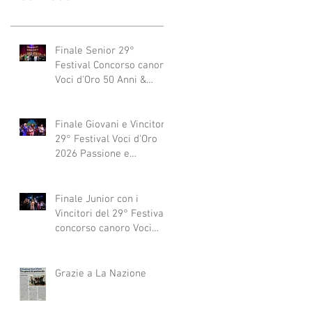
Finale Senior 29°
Festival Concorso canoro
Voci d'Oro 50 Anni &
dintorni 2026
"Generazioni che si
abbracciano"
Finale Giovani e Vincitori
29° Festival Voci d'Oro
2026 Passione e
Professionalità
Finale Junior con i
Vincitori del 29° Festival
concorso canoro Voci
d'Oro 2026
Grazie a La Nazione