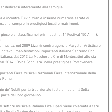
er dedicarsi interamente alla famiglia.
ana e incontra Fulvio Mian e insieme numerose serate di 
oscana, sempre in prestigiosi locali e matrimoni.
.
 a notevoli manifestazioni importanti italiane Sanremo Doc 
italiana, dal 2013 La Maschera d’Oro di Montecatini alto sia 
al 2014  “Dolce Scogliera” nella prestigiosa Portovenere.
portanti Fiere Musicali Nazionali Fiera Internazionale della 
a Roma.
o de' Nobili per la tradizionale festa annuale htl Delta 
 parte del loro giornalino.
l settore musicale italiano Liza Lipari viene chiamata a fare 
ti a livello Nazionale sia come ospite d’eccezione che come 