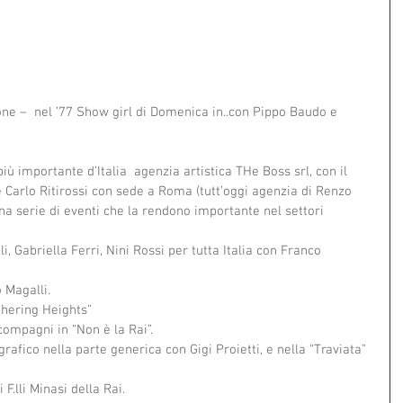
ne –  nel ’77 Show girl di Domenica in..con Pippo Baudo e 
arlo Ritirossi con sede a Roma (tutt’oggi agenzia di Renzo 
una serie di eventi che la rendono importante nel settori 
, Gabriella Ferri, Nini Rossi per tutta Italia con Franco  
 Magalli. 
hering Heights”  
ompagni in “Non è la Rai”.  
afico nella parte generica con Gigi Proietti, e nella “Traviata” 
 F.lli Minasi della Rai.