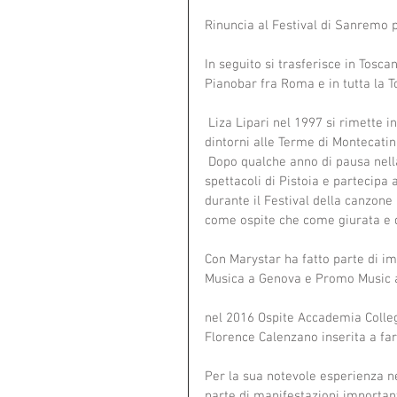
Rinuncia al Festival di Sanremo p
In seguito si trasferisce in Tosc
Pianobar fra Roma e in tutta la T
 Liza Lipari nel 1997 si rimette in gioco e si classifica nei primi posti al 1° Festival “50 Anni & 
dintorni alle Terme di Montecatini
 Dopo qualche anno di pausa nella musica, nel 2009 Liza rincontra agenzia Marystar Artistica e 
spettacoli di Pistoia e partecipa
durante il Festival della canzone 
come ospite che come giurata e d
Con Marystar ha fatto parte di im
Musica a Genova e Promo Music 
nel 2016 Ospite Accademia Collegi
Florence Calenzano inserita a far
Per la sua notevole esperienza ne
parte di manifestazioni importan