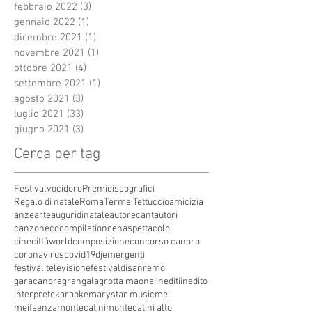
febbraio 2022
(3)
3 post
gennaio 2022
(1)
1 post
dicembre 2021
(1)
1 post
novembre 2021
(1)
1 post
ottobre 2021
(4)
4 post
settembre 2021
(1)
1 post
agosto 2021
(3)
3 post
luglio 2021
(33)
33 post
giugno 2021
(3)
3 post
Cerca per tag
Festivalvocidoro
Premidiscografici
Regalo di natale
Roma
Terme Tettuccio
amicizia
anze
arte
auguridinatale
autore
cantautori
canzone
cdcompilation
cenaspettacolo
cinecittàworld
composizione
concorso canoro
coronavirus
covid19
dj
emergenti
festival.televisione
festivaldisanremo
garacanora
grangala
grotta maona
i
inediti
inedito
interprete
karaoke
marystar music
mei
meifaenza
montecatini
montecatini alto