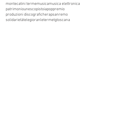
montecatini terme
musica
musica elettronica
patrimoniounesco
pistoia
pop
premio
produzioni discografiche
rap
sanremo
solidarietà
telegioranle
terme
tg
toscana
trasmissione radiofonica
trasmissione televisiva
trasmissionetelevisiva
trasmissionetv
trattamenti termali
tv
unesco
unione
vacanze
versilia
vocid'oro
vocidoro
Seguici