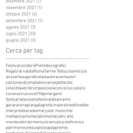
dicembre 2021
(1)
1 post
novembre 2021
(1)
1 post
ottobre 2021
(4)
4 post
settembre 2021
(1)
1 post
agosto 2021
(3)
3 post
luglio 2021
(33)
33 post
giugno 2021
(3)
3 post
Cerca per tag
Festivalvocidoro
Premidiscografici
Regalo di natale
Roma
Terme Tettuccio
amicizia
anze
arte
auguridinatale
autore
cantautori
canzone
cdcompilation
cenaspettacolo
cinecittàworld
composizione
concorso canoro
coronavirus
covid19
dj
emergenti
festival.televisione
festivaldisanremo
garacanora
grangala
grotta maona
i
inediti
inedito
interprete
karaoke
marystar music
mei
meifaenza
montecatini
montecatini alto
montecatini terme
musica
musica elettronica
patrimoniounesco
pistoia
pop
premio