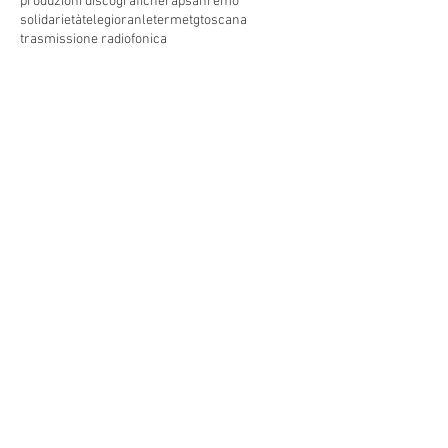
produzioni discografiche
rap
sanremo
solidarietà
telegioranle
terme
tg
toscana
trasmissione radiofonica
trasmissione televisiva
trasmissionetelevisiva
trasmissionetv
trattamenti termali
tv
unesco
unione
vacanze
versilia
vocid'oro
vocidoro
Seguici