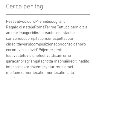
Cerca per tag
Festivalvocidoro
Premidiscografici
Regalo di natale
Roma
Terme Tettuccio
amicizia
anze
arte
auguridinatale
autore
cantautori
canzone
cdcompilation
cenaspettacolo
cinecittàworld
composizione
concorso canoro
coronavirus
covid19
dj
emergenti
festival.televisione
festivaldisanremo
garacanora
grangala
grotta maona
i
inediti
inedito
interprete
karaoke
marystar music
mei
meifaenza
montecatini
montecatini alto
montecatini terme
musica
musica elettronica
patrimoniounesco
pistoia
pop
premio
produzioni discografiche
rap
sanremo
solidarietà
telegioranle
terme
tg
toscana
trasmissione radiofonica
trasmissione televisiva
trasmissionetelevisiva
trasmissionetv
trattamenti termali
tv
unesco
unione
vacanze
versilia
vocid'oro
vocidoro
Seguici