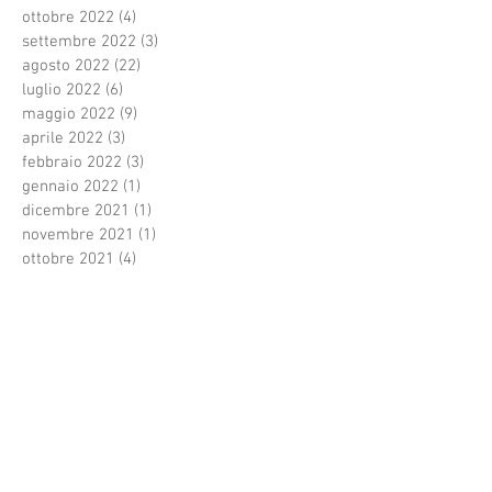
ottobre 2022
(4)
4 post
settembre 2022
(3)
3 post
agosto 2022
(22)
22 post
luglio 2022
(6)
6 post
maggio 2022
(9)
9 post
aprile 2022
(3)
3 post
febbraio 2022
(3)
3 post
gennaio 2022
(1)
1 post
dicembre 2021
(1)
1 post
novembre 2021
(1)
1 post
ottobre 2021
(4)
4 post
settembre 2021
(1)
1 post
agosto 2021
(3)
3 post
luglio 2021
(33)
33 post
giugno 2021
(3)
3 post
Cerca per tag
Festivalvocidoro
Premidiscografici
Regalo di natale
Roma
Terme Tettuccio
amicizia
anze
arte
auguridinatale
autore
cantautori