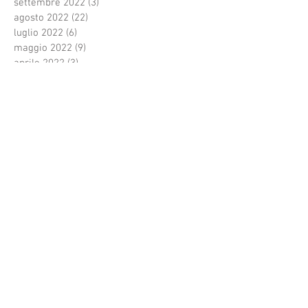
settembre 2022
(3)
3 post
agosto 2022
(22)
22 post
luglio 2022
(6)
6 post
maggio 2022
(9)
9 post
aprile 2022
(3)
3 post
febbraio 2022
(3)
3 post
gennaio 2022
(1)
1 post
dicembre 2021
(1)
1 post
novembre 2021
(1)
1 post
ottobre 2021
(4)
4 post
settembre 2021
(1)
1 post
agosto 2021
(3)
3 post
luglio 2021
(33)
33 post
giugno 2021
(3)
3 post
Cerca per tag
Festivalvocidoro
Premidiscografici
Regalo di natale
Roma
Terme Tettuccio
amicizia
anze
arte
auguridinatale
autore
cantautori
canzone
cdcompilation
cenaspettacolo