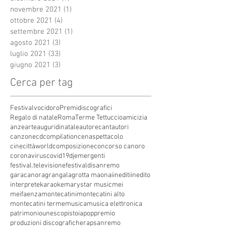
novembre 2021
(1)
1 post
ottobre 2021
(4)
4 post
settembre 2021
(1)
1 post
agosto 2021
(3)
3 post
luglio 2021
(33)
33 post
giugno 2021
(3)
3 post
Cerca per tag
Festivalvocidoro
Premidiscografici
Regalo di natale
Roma
Terme Tettuccio
amicizia
anze
arte
auguridinatale
autore
cantautori
canzone
cdcompilation
cenaspettacolo
cinecittàworld
composizione
concorso canoro
coronavirus
covid19
dj
emergenti
festival.televisione
festivaldisanremo
garacanora
grangala
grotta maona
i
inediti
inedito
interprete
karaoke
marystar music
mei
meifaenza
montecatini
montecatini alto
montecatini terme
musica
musica elettronica
patrimoniounesco
pistoia
pop
premio
produzioni discografiche
rap
sanremo