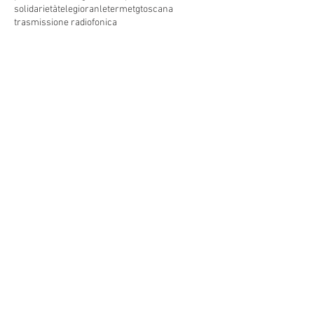
solidarietà
telegioranle
terme
tg
toscana
trasmissione radiofonica
trasmissione televisiva
trasmissionetelevisiva
trasmissionetv
trattamenti termali
tv
unesco
unione
vacanze
versilia
vocid'oro
vocidoro
Seguici