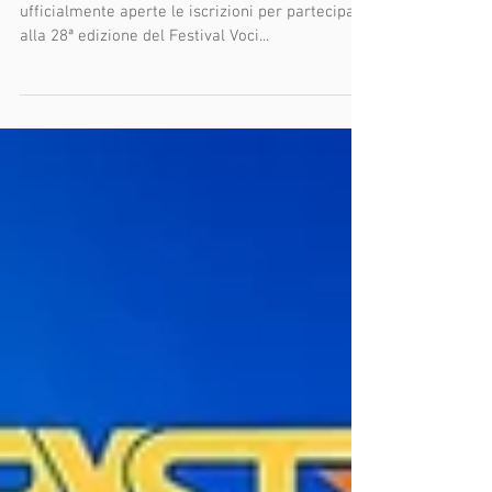
ufficialmente aperte le iscrizioni per partecipare
alla 28ª edizione del Festival Voci...