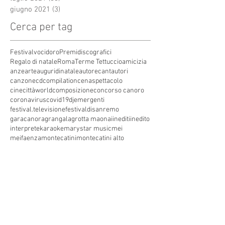
giugno 2021
(3)
3 post
Cerca per tag
Festivalvocidoro
Premidiscografici
Regalo di natale
Roma
Terme Tettuccio
amicizia
anze
arte
auguridinatale
autore
cantautori
canzone
cdcompilation
cenaspettacolo
cinecittàworld
composizione
concorso canoro
coronavirus
covid19
dj
emergenti
festival.televisione
festivaldisanremo
garacanora
grangala
grotta maona
i
inediti
inedito
interprete
karaoke
marystar music
mei
meifaenza
montecatini
montecatini alto
montecatini terme
musica
musica elettronica
patrimoniounesco
pistoia
pop
premio
produzioni discografiche
rap
sanremo
solidarietà
telegioranle
terme
tg
toscana
trasmissione radiofonica
trasmissione televisiva
trasmissionetelevisiva
trasmissionetv
trattamenti termali
tv
unesco
unione
vacanze
versilia
vocid'oro
vocidoro