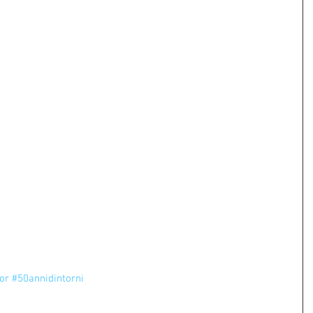
or
#50annidintorni