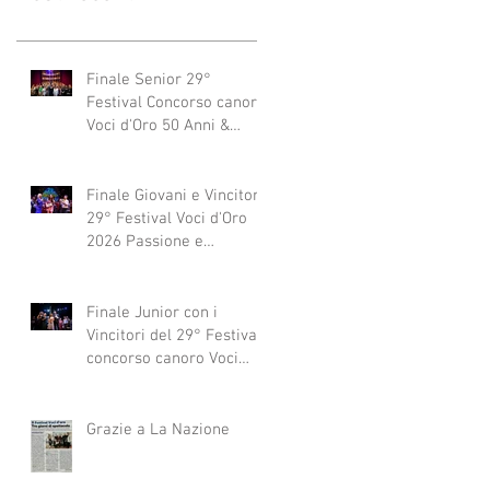
Finale Senior 29°
Festival Concorso canoro
Voci d'Oro 50 Anni &
dintorni 2026
"Generazioni che si
abbracciano"
Finale Giovani e Vincitori
29° Festival Voci d'Oro
2026 Passione e
Professionalità
Finale Junior con i
Vincitori del 29° Festival
concorso canoro Voci
d'Oro 2026
Grazie a La Nazione