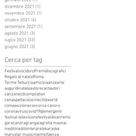
gennaio 2022
(1)
1 post
dicembre 2021
(1)
1 post
novembre 2021
(1)
1 post
ottobre 2021
(4)
4 post
settembre 2021
(1)
1 post
agosto 2021
(3)
3 post
luglio 2021
(33)
33 post
giugno 2021
(3)
3 post
Cerca per tag
Festivalvocidoro
Premidiscografici
Regalo di natale
Roma
Terme Tettuccio
amicizia
anze
arte
auguridinatale
autore
cantautori
canzone
cdcompilation
cenaspettacolo
cinecittàworld
composizione
concorso canoro
coronavirus
covid19
dj
emergenti
festival.televisione
festivaldisanremo
garacanora
grangala
grotta maona
i
inediti
inedito
interprete
karaoke
marystar music
mei
meifaenza