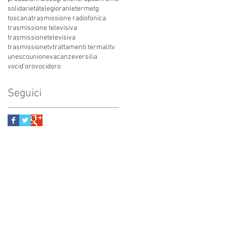
solidarietà
telegioranle
terme
tg
toscana
trasmissione radiofonica
trasmissione televisiva
trasmissionetelevisiva
trasmissionetv
trattamenti termali
tv
unesco
unione
vacanze
versilia
vocid'oro
vocidoro
Seguici