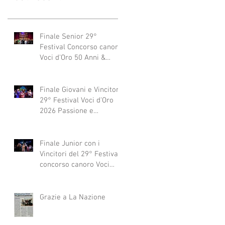
Finale Senior 29°
Festival Concorso canoro
Voci d'Oro 50 Anni &
dintorni 2026
"Generazioni che si
abbracciano"
Finale Giovani e Vincitori
29° Festival Voci d'Oro
2026 Passione e
Professionalità
Finale Junior con i
Vincitori del 29° Festival
concorso canoro Voci
d'Oro 2026
Grazie a La Nazione