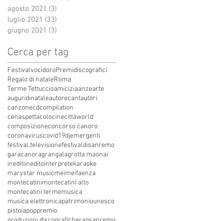
agosto 2021
(3)
3 post
luglio 2021
(33)
33 post
giugno 2021
(3)
3 post
Cerca per tag
Festivalvocidoro
Premidiscografici
Regalo di natale
Roma
Terme Tettuccio
amicizia
anze
arte
auguridinatale
autore
cantautori
canzone
cdcompilation
cenaspettacolo
cinecittàworld
composizione
concorso canoro
coronavirus
covid19
dj
emergenti
festival.televisione
festivaldisanremo
garacanora
grangala
grotta maona
i
inediti
inedito
interprete
karaoke
marystar music
mei
meifaenza
montecatini
montecatini alto
montecatini terme
musica
musica elettronica
patrimoniounesco
pistoia
pop
premio
produzioni discografiche
rap
sanremo