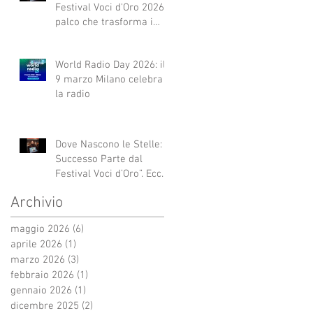
Festival Voci d'Oro 2026 Il
palco che trasforma i
sogni in realtà!
World Radio Day 2026: il
9 marzo Milano celebra
la radio
Dove Nascono le Stelle: Il
Successo Parte dal
Festival Voci d’Oro”. Ecco
qui alcuni esempi.
Archivio
maggio 2026
(6)
6 post
aprile 2026
(1)
1 post
marzo 2026
(3)
3 post
febbraio 2026
(1)
1 post
gennaio 2026
(1)
1 post
dicembre 2025
(2)
2 post