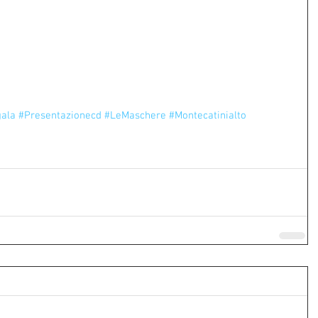
gala
#Presentazionecd
#LeMaschere
#Montecatinialto