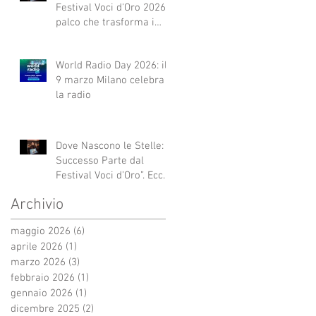
Festival Voci d'Oro 2026 Il
palco che trasforma i
sogni in realtà!
World Radio Day 2026: il
9 marzo Milano celebra
la radio
Dove Nascono le Stelle: Il
Successo Parte dal
Festival Voci d’Oro”. Ecco
qui alcuni esempi.
Archivio
maggio 2026
(6)
6 post
aprile 2026
(1)
1 post
marzo 2026
(3)
3 post
febbraio 2026
(1)
1 post
gennaio 2026
(1)
1 post
dicembre 2025
(2)
2 post