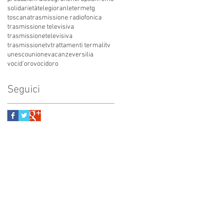
solidarietà
telegioranle
terme
tg
toscana
trasmissione radiofonica
trasmissione televisiva
trasmissionetelevisiva
trasmissionetv
trattamenti termali
tv
unesco
unione
vacanze
versilia
vocid'oro
vocidoro
Seguici