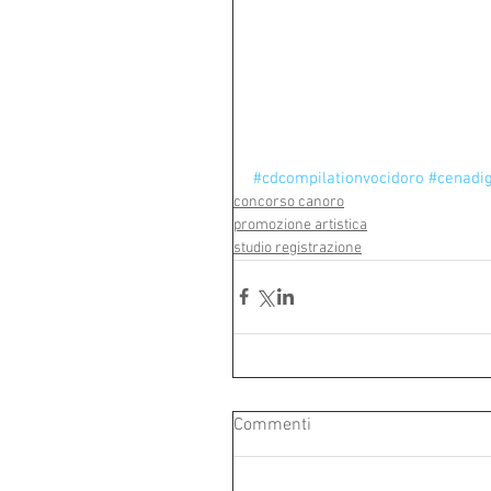
#cdcompilationvocidoro
#cenadi
concorso canoro
promozione artistica
studio registrazione
Commenti