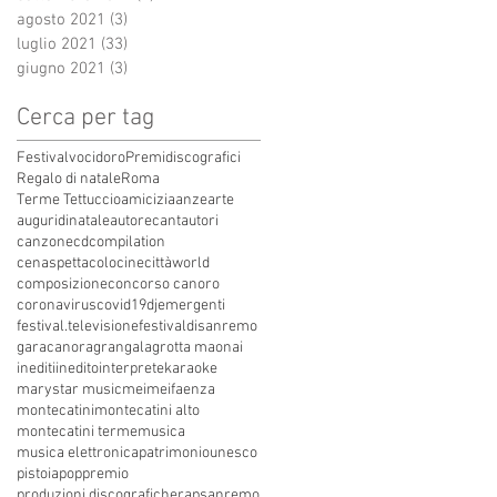
agosto 2021
(3)
3 post
luglio 2021
(33)
33 post
giugno 2021
(3)
3 post
Cerca per tag
Festivalvocidoro
Premidiscografici
Regalo di natale
Roma
Terme Tettuccio
amicizia
anze
arte
auguridinatale
autore
cantautori
canzone
cdcompilation
cenaspettacolo
cinecittàworld
composizione
concorso canoro
coronavirus
covid19
dj
emergenti
festival.televisione
festivaldisanremo
garacanora
grangala
grotta maona
i
inediti
inedito
interprete
karaoke
marystar music
mei
meifaenza
montecatini
montecatini alto
montecatini terme
musica
musica elettronica
patrimoniounesco
pistoia
pop
premio
produzioni discografiche
rap
sanremo