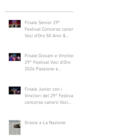
Finale Senior 29°
Festival Concorso canoro
Voci d'Oro 50 Anni &
dintorni 2026
"Generazioni che si
abbracciano"
Finale Giovani e Vincitori
29° Festival Voci d'Oro
2026 Passione e
Professionalità
Finale Junior con i
Vincitori del 29° Festival
concorso canoro Voci
d'Oro 2026
Grazie a La Nazione