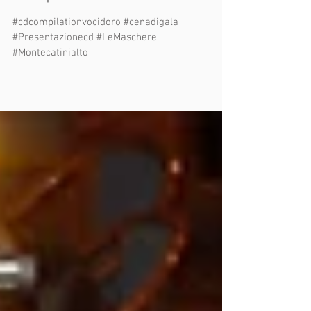
Ecco il video della Festa CD
Compilation Voci d'oro 2018.
#cdcompilationvocidoro #cenadigala
#Presentazionecd #LeMaschere
#Montecatinialto