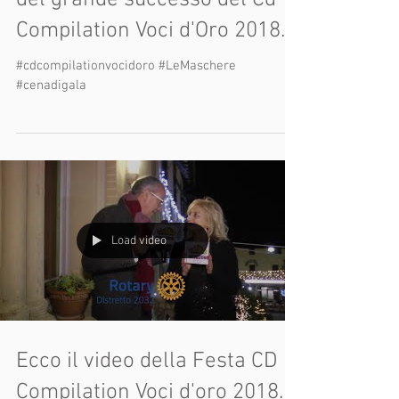
uscito articolo su La nazione
del grande successo del Cd
Compilation Voci d'Oro 2018.
#cdcompilationvocidoro #LeMaschere
#cenadigala
Load video