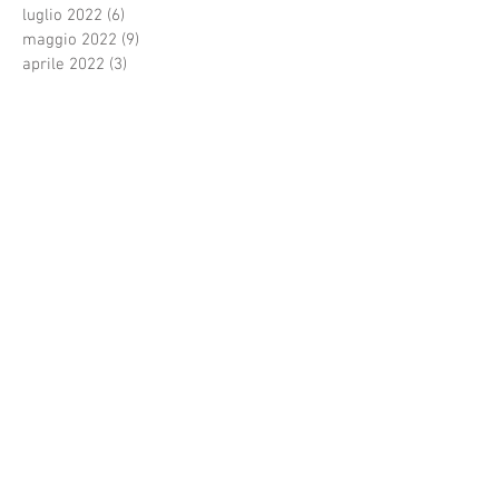
luglio 2022
(6)
6 post
maggio 2022
(9)
9 post
aprile 2022
(3)
3 post
febbraio 2022
(3)
3 post
gennaio 2022
(1)
1 post
dicembre 2021
(1)
1 post
novembre 2021
(1)
1 post
ottobre 2021
(4)
4 post
settembre 2021
(1)
1 post
agosto 2021
(3)
3 post
luglio 2021
(33)
33 post
giugno 2021
(3)
3 post
Cerca per tag
Festivalvocidoro
Premidiscografici
Regalo di natale
Roma
Terme Tettuccio
amicizia
anze
arte
auguridinatale
autore
cantautori
canzone
cdcompilation
cenaspettacolo
cinecittàworld
composizione
concorso canoro
coronavirus
covid19
dj
emergenti