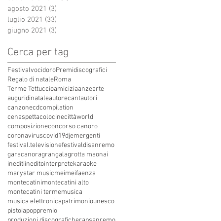
agosto 2021
(3)
3 post
luglio 2021
(33)
33 post
giugno 2021
(3)
3 post
Cerca per tag
Festivalvocidoro
Premidiscografici
Regalo di natale
Roma
Terme Tettuccio
amicizia
anze
arte
auguridinatale
autore
cantautori
canzone
cdcompilation
cenaspettacolo
cinecittàworld
composizione
concorso canoro
coronavirus
covid19
dj
emergenti
festival.televisione
festivaldisanremo
garacanora
grangala
grotta maona
i
inediti
inedito
interprete
karaoke
marystar music
mei
meifaenza
montecatini
montecatini alto
montecatini terme
musica
musica elettronica
patrimoniounesco
pistoia
pop
premio
produzioni discografiche
rap
sanremo