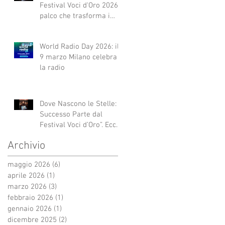
Festival Voci d'Oro 2026 Il
palco che trasforma i
sogni in realtà!
World Radio Day 2026: il
9 marzo Milano celebra
la radio
Dove Nascono le Stelle: Il
Successo Parte dal
Festival Voci d’Oro”. Ecco
qui alcuni esempi.
Archivio
maggio 2026
(6)
6 post
aprile 2026
(1)
1 post
marzo 2026
(3)
3 post
febbraio 2026
(1)
1 post
gennaio 2026
(1)
1 post
dicembre 2025
(2)
2 post