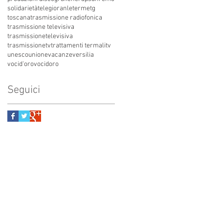
solidarietà
telegioranle
terme
tg
toscana
trasmissione radiofonica
trasmissione televisiva
trasmissionetelevisiva
trasmissionetv
trattamenti termali
tv
unesco
unione
vacanze
versilia
vocid'oro
vocidoro
Seguici