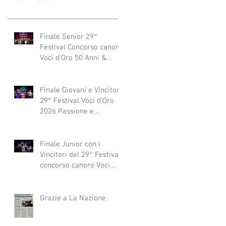
Finale Senior 29°
Festival Concorso canoro
Voci d'Oro 50 Anni &
dintorni 2026
"Generazioni che si
abbracciano"
Finale Giovani e Vincitori
29° Festival Voci d'Oro
2026 Passione e
Professionalità
Finale Junior con i
Vincitori del 29° Festival
concorso canoro Voci
d'Oro 2026
Grazie a La Nazione