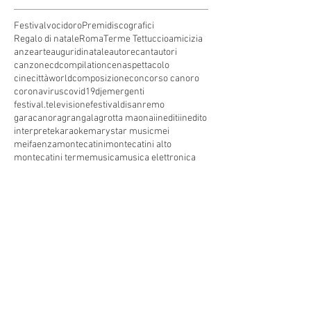
Festivalvocidoro
Premidiscografici
Regalo di natale
Roma
Terme Tettuccio
amicizia
anze
arte
auguridinatale
autore
cantautori
canzone
cdcompilation
cenaspettacolo
cinecittàworld
composizione
concorso canoro
coronavirus
covid19
dj
emergenti
festival.televisione
festivaldisanremo
garacanora
grangala
grotta maona
i
inediti
inedito
interprete
karaoke
marystar music
mei
meifaenza
montecatini
montecatini alto
montecatini terme
musica
musica elettronica
patrimoniounesco
pistoia
pop
premio
produzioni discografiche
rap
sanremo
solidarietà
telegioranle
terme
tg
toscana
trasmissione radiofonica
trasmissione televisiva
trasmissionetelevisiva
trasmissionetv
trattamenti termali
tv
unesco
unione
vacanze
versilia
vocid'oro
vocidoro
Seguici