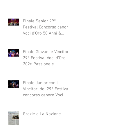
Finale Senior 29°
Festival Concorso canoro
Voci d'Oro 50 Anni &
dintorni 2026
"Generazioni che si
abbracciano"
Finale Giovani e Vincitori
29° Festival Voci d'Oro
2026 Passione e
Professionalità
Finale Junior con i
Vincitori del 29° Festival
concorso canoro Voci
d'Oro 2026
Grazie a La Nazione