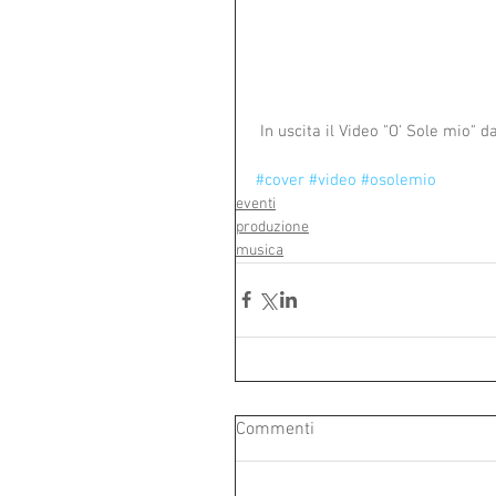
 In uscita il Video "O' Sole mio" 
#cover
#video
#osolemio
eventi
produzione
musica
Commenti