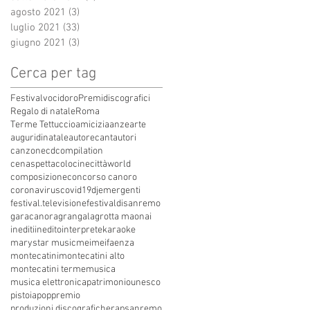
agosto 2021
(3)
3 post
luglio 2021
(33)
33 post
giugno 2021
(3)
3 post
Cerca per tag
Festivalvocidoro
Premidiscografici
Regalo di natale
Roma
Terme Tettuccio
amicizia
anze
arte
auguridinatale
autore
cantautori
canzone
cdcompilation
cenaspettacolo
cinecittàworld
composizione
concorso canoro
coronavirus
covid19
dj
emergenti
festival.televisione
festivaldisanremo
garacanora
grangala
grotta maona
i
inediti
inedito
interprete
karaoke
marystar music
mei
meifaenza
montecatini
montecatini alto
montecatini terme
musica
musica elettronica
patrimoniounesco
pistoia
pop
premio
produzioni discografiche
rap
sanremo