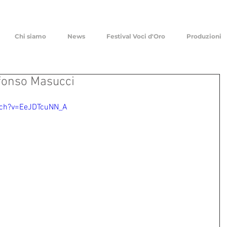
Chi siamo
News
Festival Voci d'Oro
Produzioni
lfonso Masucci
tch?v=EeJDTcuNN_A