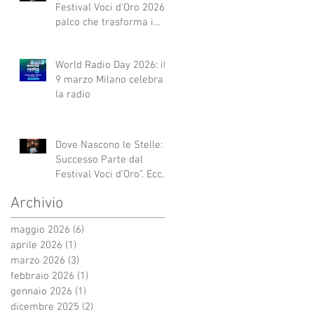
Festival Voci d'Oro 2026 Il
palco che trasforma i
sogni in realtà!
World Radio Day 2026: il
9 marzo Milano celebra
la radio
Dove Nascono le Stelle: Il
Successo Parte dal
Festival Voci d’Oro”. Ecco
qui alcuni esempi.
Archivio
maggio 2026
(6)
6 post
aprile 2026
(1)
1 post
marzo 2026
(3)
3 post
febbraio 2026
(1)
1 post
gennaio 2026
(1)
1 post
dicembre 2025
(2)
2 post