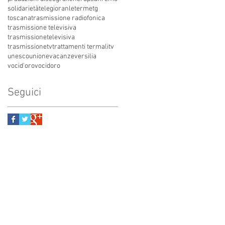
solidarietà
telegioranle
terme
tg
toscana
trasmissione radiofonica
trasmissione televisiva
trasmissionetelevisiva
trasmissionetv
trattamenti termali
tv
unesco
unione
vacanze
versilia
vocid'oro
vocidoro
Seguici