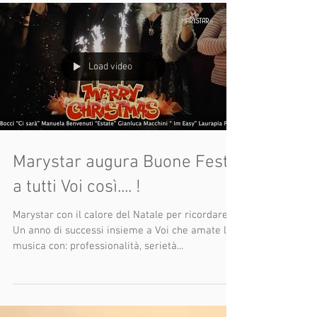
Il calendario Marystar del 2019 , chi ancora non
l'ha ricevuto e desidera averne una copia può
passare dalla Studio a ritirare.❤️Per un...
Load video
Marystar augura Buone Feste
a tutti Voi così.... !