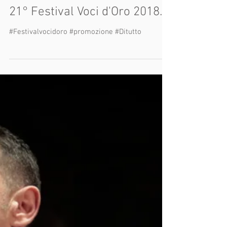
Rivista DiTutto partner del
21° Festival Voci d'Oro 2018.
#Festivalvocidoro #promozione #Ditutto