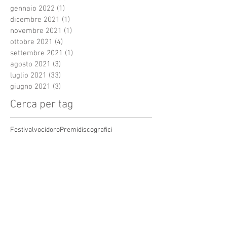
gennaio 2022
(1)
1 post
dicembre 2021
(1)
1 post
novembre 2021
(1)
1 post
ottobre 2021
(4)
4 post
settembre 2021
(1)
1 post
agosto 2021
(3)
3 post
luglio 2021
(33)
33 post
giugno 2021
(3)
3 post
Cerca per tag
Festivalvocidoro
Premidiscografici
Regalo di natale
Roma
Terme Tettuccio
amicizia
anze
arte
auguridinatale
autore
cantautori
canzone
cdcompilation
cenaspettacolo
cinecittàworld
composizione
concorso canoro
coronavirus
covid19
dj
emergenti
festival.televisione
festivaldisanremo
garacanora
grangala
grotta maona
i
inediti
inedito
interprete
karaoke
marystar music
mei
meifaenza
montecatini
montecatini alto
montecatini terme
musica
musica elettronica