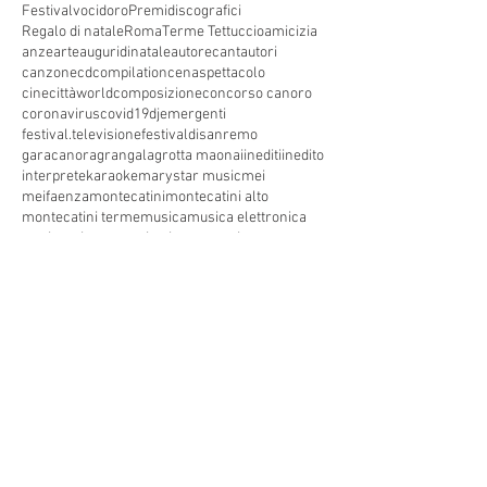
Festivalvocidoro
Premidiscografici
Regalo di natale
Roma
Terme Tettuccio
amicizia
anze
arte
auguridinatale
autore
cantautori
canzone
cdcompilation
cenaspettacolo
cinecittàworld
composizione
concorso canoro
coronavirus
covid19
dj
emergenti
festival.televisione
festivaldisanremo
garacanora
grangala
grotta maona
i
inediti
inedito
interprete
karaoke
marystar music
mei
meifaenza
montecatini
montecatini alto
montecatini terme
musica
musica elettronica
patrimoniounesco
pistoia
pop
premio
produzioni discografiche
rap
sanremo
solidarietà
telegioranle
terme
tg
toscana
trasmissione radiofonica
trasmissione televisiva
trasmissionetelevisiva
trasmissionetv
trattamenti termali
tv
unesco
unione
vacanze
versilia
vocid'oro
vocidoro
Seguici