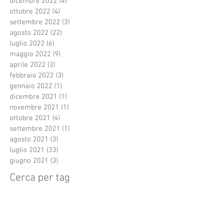
dicembre 2022
(4)
4 post
ottobre 2022
(4)
4 post
settembre 2022
(3)
3 post
agosto 2022
(22)
22 post
luglio 2022
(6)
6 post
maggio 2022
(9)
9 post
aprile 2022
(3)
3 post
febbraio 2022
(3)
3 post
gennaio 2022
(1)
1 post
dicembre 2021
(1)
1 post
novembre 2021
(1)
1 post
ottobre 2021
(4)
4 post
settembre 2021
(1)
1 post
agosto 2021
(3)
3 post
luglio 2021
(33)
33 post
giugno 2021
(3)
3 post
Cerca per tag
Festivalvocidoro
Premidiscografici
Regalo di natale
Roma
Terme Tettuccio
amicizia