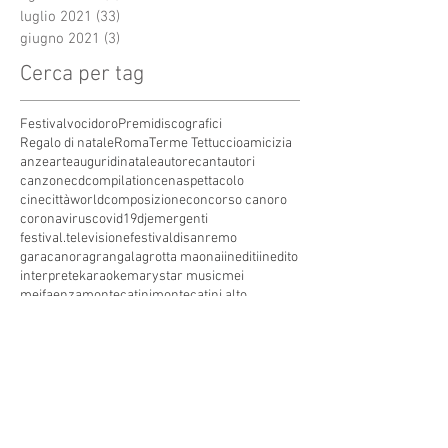
luglio 2021
(33)
33 post
giugno 2021
(3)
3 post
Cerca per tag
Festivalvocidoro
Premidiscografici
Regalo di natale
Roma
Terme Tettuccio
amicizia
anze
arte
auguridinatale
autore
cantautori
canzone
cdcompilation
cenaspettacolo
cinecittàworld
composizione
concorso canoro
coronavirus
covid19
dj
emergenti
festival.televisione
festivaldisanremo
garacanora
grangala
grotta maona
i
inediti
inedito
interprete
karaoke
marystar music
mei
meifaenza
montecatini
montecatini alto
montecatini terme
musica
musica elettronica
patrimoniounesco
pistoia
pop
premio
produzioni discografiche
rap
sanremo
solidarietà
telegioranle
terme
tg
toscana
trasmissione radiofonica
trasmissione televisiva
trasmissionetelevisiva
trasmissionetv
trattamenti termali
tv
unesco
unione
vacanze
versilia
vocid'oro
vocidoro